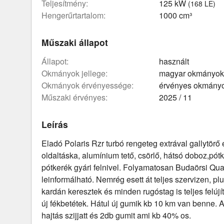
teljesítmény:
125 kW
(168 LE)
hengerűrtartalom:
1000 cm³
Műszaki állapot
állapot:
használt
okmányok jellege:
magyar okmányok
okmányok érvényessége:
érvényes okmány
műszaki érvényes:
2025 / 11
Leírás
Eladó Polaris Rzr turbó rengeteg extrával gallytörő el
oldaltáska, alumínium tető, csörlő, hátsó doboz,pótk
pótkerék gyári felnivel. Folyamatosan Budaörsi Qu
leinformálható. Nemrég esett át teljes szervizen, plu
kardán keresztek és minden rugóstag is teljes felújít
új fékbetétek. Hátul új gumik kb 10 km van benne.
hajtás szijjatt és 2db gumit ami kb 40% os.