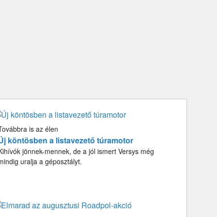
Továbbra is az élen
Új köntösben a listavezető túramotor
Kihívók jönnek-mennek, de a jól ismert Versys még
mindig uralja a géposztályt.