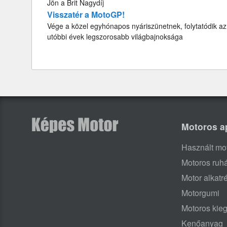
Jön a Brit Nagydíj
Visszatér a MotoGP!
Vége a közel egyhónapos nyáriszünetnek, folytatódik az
utóbbi évek legszorosabb világbajnoksága
Motoros a
Használt mo
Motoros ruh
Motor alkatr
Motorgumi
Motoros kieg
Kenőanyag