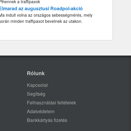
Pihennek a traffipaxok
Elmarad az augusztusi Roadpol-akció
Ma indult volna az országos sebességmérés, mely
során minden traffipaxot bevetnek az utakon.
Rólunk
Kapcsolat
Segítség
Felhasználási feltételek
Adatvédelem
Bankkártyás fizetés