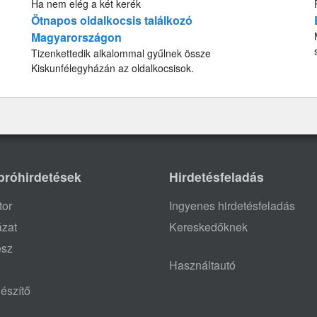
Ha nem elég a két kerék
Ötnapos oldalkocsis találkozó
Magyarországon
Tizenkettedik alkalommal gyűlnek össze
Kiskunfélegyházán az oldalkocsisok.
próhirdetések
Hirdetésfeladás
tor
Ingyenes hirdetésfeladás
ázat
Kereskedőknek
ész
Használtautó
észítő