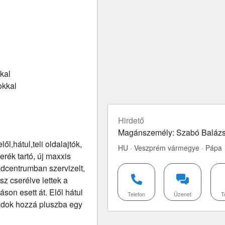
kal
okkal
Hirdető
Magánszemély: Szabó Baláz
ől,hátul,teli oldalajtók,
HU · Veszprém vármegye · Pápa
erék tartó, új maxxis
adcentrumban szervizelt,
sz cserélve lettek a
áson esett át. Elől hátul
Telefon
Üzenet
T
 Adok hozzá pluszba egy