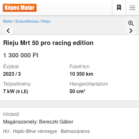
Motor
/
Endurókrossz
/
Rieju
Rieju Mrt 50 pro racing edition
1 300 000 Ft
Évjárat
Futott km
2023 / 3
10 350 km
Teljesítmény
Hengerűrtartalom
7 kW
50 cm³
(9 LE)
Hirdető
Magánszemély: Bereczki Gábor
HU · Hajdú-Bihar vármegye · Balmazújváros