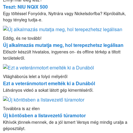
Teszt: NIU NQiX 500
Egy töltéssel Fonyódra, Nyitrára vagy Nickelsdorfba? Kipróbáltuk,
hogy tényleg tudja-e.
Eddig, és ne tovább!
Új alkalmazás mutatja meg, hol terepezhetsz legálisan
Először készült hivatalos, ingyenes on- és offline térkép a tiltott
területekről.
Világháborús lelet a folyó mélyéről
Ezt a veteránmotort emelték ki a Dunából
Látványos videó a sokat látott gép kimentéséről.
Továbbra is az élen
Új köntösben a listavezető túramotor
Kihívók jönnek-mennek, de a jól ismert Versys még mindig uralja a
géposztályt.