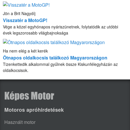
Jön a Brit Nagydíj
Visszatér a MotoGP!
Vége a közel egyhónapos nyáriszünetnek, folytatódik az utóbbi
évek legszorosabb világbajnoksága
Ha nem elég a két kerék
Ötnapos oldalkocsis találkozó Magyarországon
Tizenkettedik alkalommal gyűlnek össze Kiskunfélegyházán az
oldalkocsisok.
Motoros apróhirdetések
Használt motor