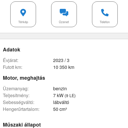
Térkép
Üzenet
Telefon
Adatok
évjárat:
2023 / 3
futott km:
10 350 km
Motor, meghajtás
üzemanyag:
benzin
teljesítmény:
7 kW
(9 LE)
sebességváltó:
lábváltó
hengerűrtartalom:
50 cm³
Műszaki állapot