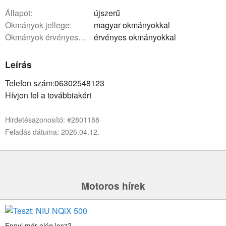
állapot:
újszerű
okmányok jellege:
magyar okmányokkal
okmányok érvényessége:
érvényes okmányokkal
Leírás
Telefon szám:06302548123
Hívjon fel a továbbiakért
Hirdetésazonosító: #2801188
Feladás dátuma: 2026.04.12.
Motoros hírek
Ennyi már elég lesz?