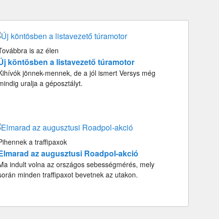
Továbbra is az élen
Új köntösben a listavezető túramotor
Kihívók jönnek-mennek, de a jól ismert Versys még
mindig uralja a géposztályt.
Pihennek a traffipaxok
Elmarad az augusztusi Roadpol-akció
Ma indult volna az országos sebességmérés, mely
során minden traffipaxot bevetnek az utakon.