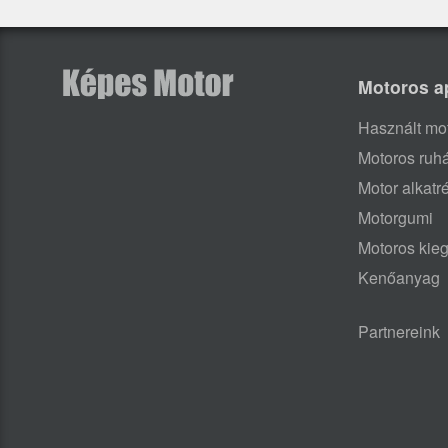
Motoros a
Használt mo
Motoros ruh
Motor alkatr
Motorgumi
Motoros kieg
Kenőanyag
Partnereink