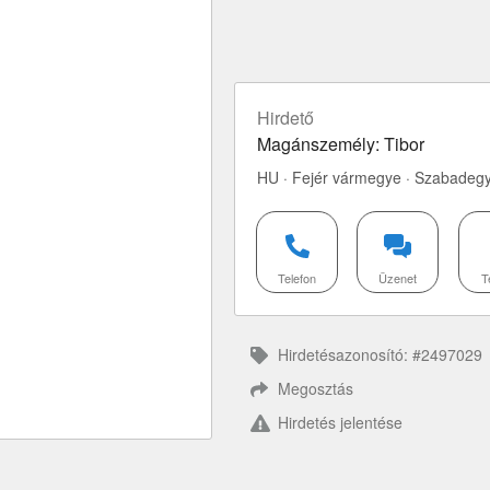
Hirdető
Magánszemély: Tibor
HU · Fejér vármegye · Szabadeg
Telefon
Üzenet
T
Hirdetésazonosító: #2497029
Megosztás
Hirdetés jelentése