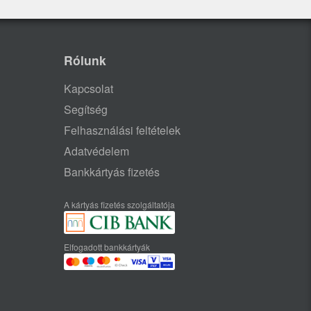
Rólunk
Kapcsolat
Segítség
Felhasználási feltételek
Adatvédelem
Bankkártyás fizetés
A kártyás fizetés szolgáltatója
Elfogadott bankkártyák