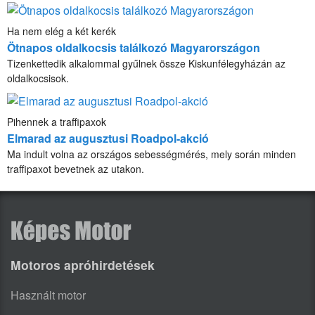
Ha nem elég a két kerék
Ötnapos oldalkocsis találkozó Magyarországon
Tizenkettedik alkalommal gyűlnek össze Kiskunfélegyházán az
oldalkocsisok.
Pihennek a traffipaxok
Elmarad az augusztusi Roadpol-akció
Ma indult volna az országos sebességmérés, mely során minden
traffipaxot bevetnek az utakon.
Motoros apróhirdetések
Használt motor