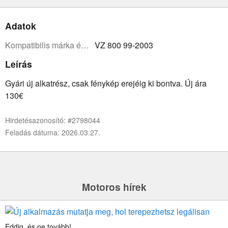
Adatok
Kompatibilis márka és modell:
VZ 800 99-2003
Leírás
Gyári új alkatrész, csak fénykép erejéig ki bontva. Új ára
130€
Hirdetésazonosító: #2798044
Feladás dátuma: 2026.03.27.
Motoros hírek
Eddig, és ne tovább!