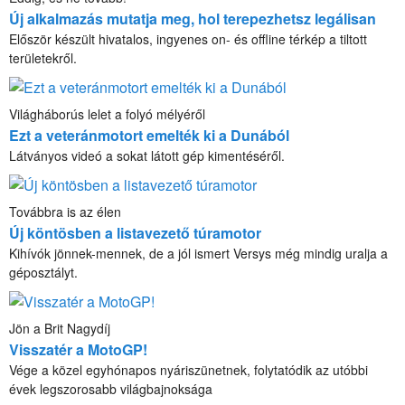
Új alkalmazás mutatja meg, hol terepezhetsz legálisan
Először készült hivatalos, ingyenes on- és offline térkép a tiltott
területekről.
Világháborús lelet a folyó mélyéről
Ezt a veteránmotort emelték ki a Dunából
Látványos videó a sokat látott gép kimentéséről.
Továbbra is az élen
Új köntösben a listavezető túramotor
Kihívók jönnek-mennek, de a jól ismert Versys még mindig uralja a
géposztályt.
Jön a Brit Nagydíj
Visszatér a MotoGP!
Vége a közel egyhónapos nyáriszünetnek, folytatódik az utóbbi
évek legszorosabb világbajnoksága