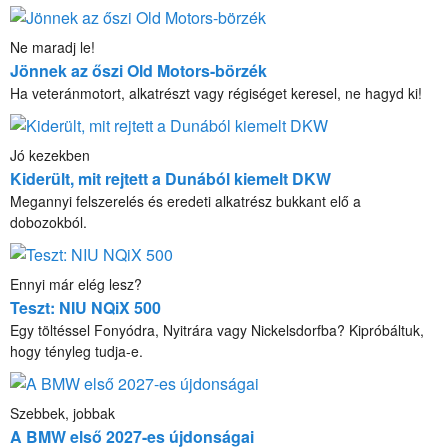
Ne maradj le!
Jönnek az őszi Old Motors-börzék
Ha veteránmotort, alkatrészt vagy régiséget keresel, ne hagyd ki!
Jó kezekben
Kiderült, mit rejtett a Dunából kiemelt DKW
Megannyi felszerelés és eredeti alkatrész bukkant elő a
dobozokból.
Ennyi már elég lesz?
Teszt: NIU NQiX 500
Egy töltéssel Fonyódra, Nyitrára vagy Nickelsdorfba? Kipróbáltuk,
hogy tényleg tudja-e.
Szebbek, jobbak
A BMW első 2027-es újdonságai