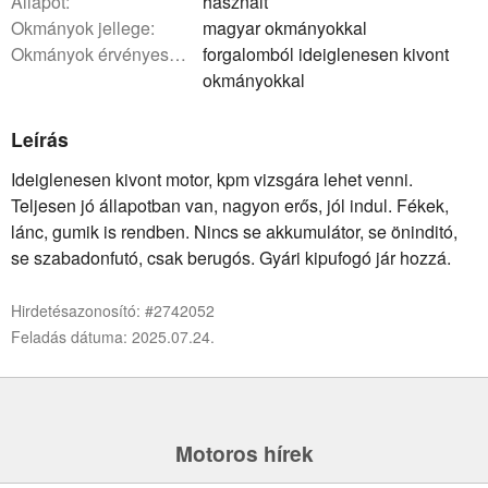
állapot:
használt
okmányok jellege:
magyar okmányokkal
okmányok érvényessége:
forgalomból ideiglenesen kivont
okmányokkal
Leírás
Ideiglenesen kivont motor, kpm vizsgára lehet venni.
Teljesen jó állapotban van, nagyon erős, jól indul. Fékek,
lánc, gumik is rendben. Nincs se akkumulátor, se öninditó,
se szabadonfutó, csak berugós. Gyári kipufogó jár hozzá.
Hirdetésazonosító: #2742052
Feladás dátuma: 2025.07.24.
Motoros hírek