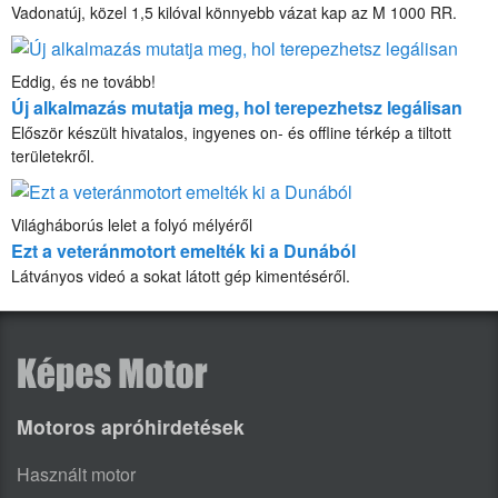
Vadonatúj, közel 1,5 kilóval könnyebb vázat kap az M 1000 RR.
Eddig, és ne tovább!
Új alkalmazás mutatja meg, hol terepezhetsz legálisan
Először készült hivatalos, ingyenes on- és offline térkép a tiltott
területekről.
Világháborús lelet a folyó mélyéről
Ezt a veteránmotort emelték ki a Dunából
Látványos videó a sokat látott gép kimentéséről.
Motoros apróhirdetések
Használt motor