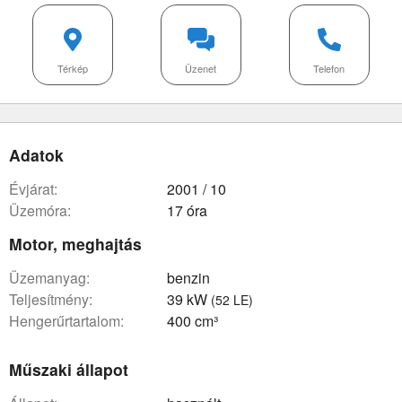
Térkép
Üzenet
Telefon
Adatok
évjárat:
2001 / 10
üzemóra:
17 óra
Motor, meghajtás
üzemanyag:
benzin
teljesítmény:
39 kW
(52 LE)
hengerűrtartalom:
400 cm³
Műszaki állapot