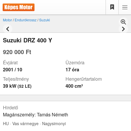
Motor
/
Endurókrossz
/
Suzuki
Suzuki DRZ 400 Y
920 000 Ft
Évjárat
Üzemóra
2001 / 10
17 óra
Teljesítmény
Hengerűrtartalom
39 kW
400 cm³
(52 LE)
Hirdető
Magánszemély: Tamás Németh
HU · Vas vármegye · Nagysimonyi