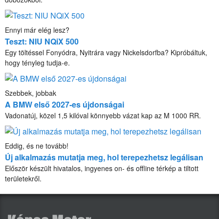
Ennyi már elég lesz?
Teszt: NIU NQiX 500
Egy töltéssel Fonyódra, Nyitrára vagy Nickelsdorfba? Kipróbáltuk,
hogy tényleg tudja-e.
Szebbek, jobbak
A BMW első 2027-es újdonságai
Vadonatúj, közel 1,5 kilóval könnyebb vázat kap az M 1000 RR.
Eddig, és ne tovább!
Új alkalmazás mutatja meg, hol terepezhetsz legálisan
Először készült hivatalos, ingyenes on- és offline térkép a tiltott
területekről.