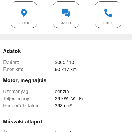
Térkép
Üzenet
Telefon
Adatok
évjárat:
2005 / 10
futott km:
60 717 km
Motor, meghajtás
üzemanyag:
benzin
teljesítmény:
29 kW
(39 LE)
hengerűrtartalom:
398 cm³
Műszaki állapot