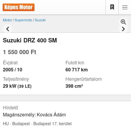
Motor
/
Supermoto
/
Suzuki
Suzuki DRZ 400 SM
1 550 000 Ft
Évjárat
Futott km
2005 / 10
60 717 km
Teljesítmény
Hengerűrtartalom
29 kW
398 cm³
(39 LE)
Hirdető
Magánszemély: Kovács Ádám
HU · Budapest · Budapest 17. kerület