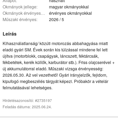
állapot:
használt
okmányok jellege:
magyar okmányokkal
okmányok érvényessége:
érvényes okmányokkal
műszaki érvényes:
2026 / 5
Leírás
Kihasználatlanság/ közúti motorozás abbahagyása miatt
eladó gyári SM. Évek során kis túlzással mindene fel lett
újítva (motorblokk, csapágyak, láncszett, féktárcsák,
fékbetétek, kerék küllők, karburátor stb.). Friss olajcserével +
új akkumulátorral eladó. Műszaki vizsga érvényesség:
2026.05.30. A2 vel vezethető! Gyári irányjelzők, fejidom,
kipufogó megbeszélés tárgyát képezi. Próbakör a vételár
felmutatásával lehetséges.
Hirdetésazonosító: #2735197
Feladás dátuma: 2025.06.24.