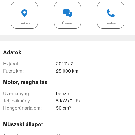
Térkép
Üzenet
Telefon
Adatok
évjárat:
2017 / 7
futott km:
25 000 km
Motor, meghajtás
üzemanyag:
benzin
teljesítmény:
5 kW
(7 LE)
hengerűrtartalom:
50 cm³
Műszaki állapot