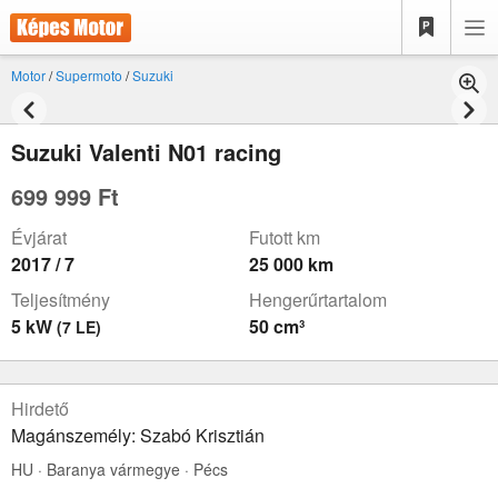
Motor
/
Supermoto
/
Suzuki
Suzuki Valenti N01 racing
699 999 Ft
Évjárat
Futott km
2017 / 7
25 000 km
Teljesítmény
Hengerűrtartalom
5 kW
50 cm³
(7 LE)
Hirdető
Magánszemély: Szabó Krisztián
HU · Baranya vármegye · Pécs