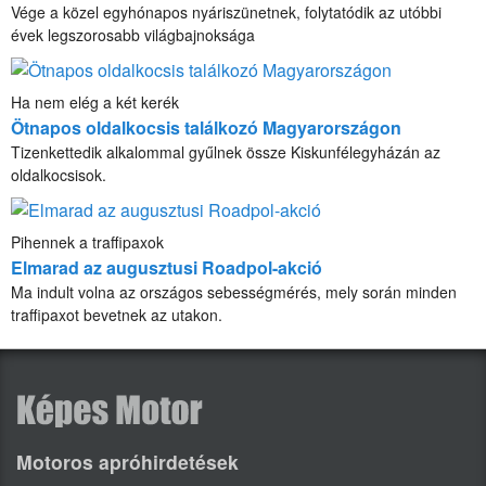
Vége a közel egyhónapos nyáriszünetnek, folytatódik az utóbbi
évek legszorosabb világbajnoksága
Ha nem elég a két kerék
Ötnapos oldalkocsis találkozó Magyarországon
Tizenkettedik alkalommal gyűlnek össze Kiskunfélegyházán az
oldalkocsisok.
Pihennek a traffipaxok
Elmarad az augusztusi Roadpol-akció
Ma indult volna az országos sebességmérés, mely során minden
traffipaxot bevetnek az utakon.
Motoros apróhirdetések