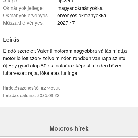
állapot:
újszerű
okmányok jellege:
magyar okmányokkal
okmányok érvényessége:
érvényes okmányokkal
műszaki érvényes:
2027 / 7
Leírás
Eladó szeretett Valenti motorom nagyobbra váltás miatt,a
motor le lett szervizelve minden rendben van rajta szinte
új.Egy gyári alap 50 es motorhoz képest minden bőven
túltervezett rajta, tökéletes tuninga
Hirdetésazonosító: #2748990
Feladás dátuma: 2025.08.22.
Motoros hírek