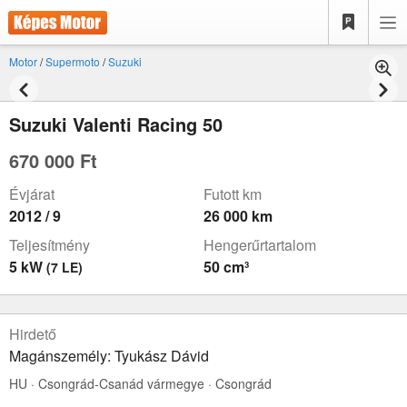
Motor
/
Supermoto
/
Suzuki
Suzuki Valenti Racing 50
670 000 Ft
Évjárat
Futott km
2012 / 9
26 000 km
Teljesítmény
Hengerűrtartalom
5 kW
50 cm³
(7 LE)
Hirdető
Magánszemély: Tyukász Dávid
HU · Csongrád-Csanád vármegye · Csongrád