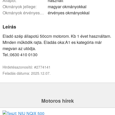
állapot:
használt
okmányok jellege:
magyar okmányokkal
okmányok érvényessége:
érvényes okmányokkal
Leírás
Eladó szép állapotú 50ccm motorom. Kb 1 évet használtam.
Minden működik rajta. Eladás oka:A1 es kategória már
megvan az utódja.
Tel.:0630 410 0130
Hirdetésazonosító: #2774141
Feladás dátuma: 2025.12.07.
Motoros hírek