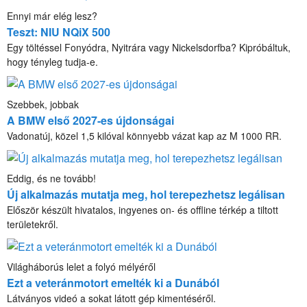
Ennyi már elég lesz?
Teszt: NIU NQiX 500
Egy töltéssel Fonyódra, Nyitrára vagy Nickelsdorfba? Kipróbáltuk,
hogy tényleg tudja-e.
Szebbek, jobbak
A BMW első 2027-es újdonságai
Vadonatúj, közel 1,5 kilóval könnyebb vázat kap az M 1000 RR.
Eddig, és ne tovább!
Új alkalmazás mutatja meg, hol terepezhetsz legálisan
Először készült hivatalos, ingyenes on- és offline térkép a tiltott
területekről.
Világháborús lelet a folyó mélyéről
Ezt a veteránmotort emelték ki a Dunából
Látványos videó a sokat látott gép kimentéséről.