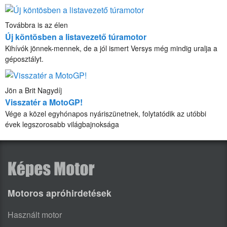
Továbbra is az élen
Új köntösben a listavezető túramotor
Kihívók jönnek-mennek, de a jól ismert Versys még mindig uralja a
géposztályt.
Jön a Brit Nagydíj
Visszatér a MotoGP!
Vége a közel egyhónapos nyáriszünetnek, folytatódik az utóbbi
évek legszorosabb világbajnoksága
Motoros apróhirdetések
Használt motor