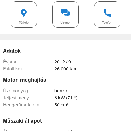
Térkép
Üzenet
Telefon
Adatok
évjárat:
2012 / 9
futott km:
26 000 km
Motor, meghajtás
üzemanyag:
benzin
teljesítmény:
5 kW
(7 LE)
hengerűrtartalom:
50 cm³
Műszaki állapot