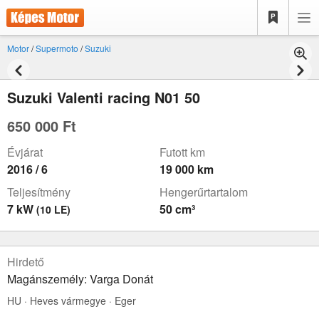
Motor
/
Supermoto
/
Suzuki
Suzuki Valenti racing N01 50
650 000 Ft
Évjárat
Futott km
2016 / 6
19 000 km
Teljesítmény
Hengerűrtartalom
7 kW
50 cm³
(10 LE)
Hirdető
Magánszemély: Varga Donát
HU · Heves vármegye · Eger