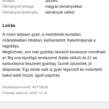
állapot:
újszerű
okmányok jellege:
magyar okmányokkal
okmányok érvényessége:
okmányok nélkül
Leírás
A motor teljesen gyári, a motorblokk bontatlan,
működésében hibátlan, karbantartott. Kateróriájának a
legjobbja.
Megbízható, ami más gyártójú társairól kevésszer mondható
el. Big one kipufógó rendszerrel (fojtás nélkül) és 21-es
karburátorral felszerelt gyárilag. Gumik újszerűek, jó
állapotúak. Egy darab vadi új gyári légszűrőt és motortartó
bakot adok hozzá. (gyári papírral)
Hirdetésazonosító: #2775638
Feladás dátuma: 2025.12.14.