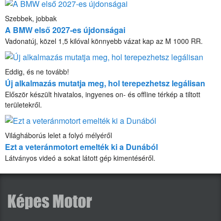
Szebbek, jobbak
A BMW első 2027-es újdonságai
Vadonatúj, közel 1,5 kilóval könnyebb vázat kap az M 1000 RR.
Eddig, és ne tovább!
Új alkalmazás mutatja meg, hol terepezhetsz legálisan
Először készült hivatalos, ingyenes on- és offline térkép a tiltott
területekről.
Világháborús lelet a folyó mélyéről
Ezt a veteránmotort emelték ki a Dunából
Látványos videó a sokat látott gép kimentéséről.