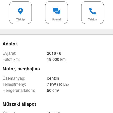
Térkép
Üzenet
Telefon
Adatok
évjárat:
2016 / 6
futott km:
19 000 km
Motor, meghajtás
üzemanyag:
benzin
teljesítmény:
7 kW
(10 LE)
hengerűrtartalom:
50 cm³
Műszaki állapot