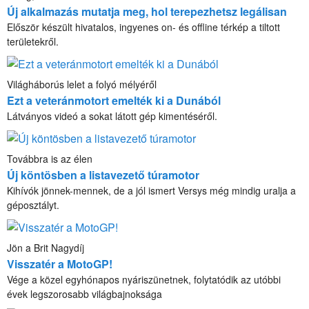
Új alkalmazás mutatja meg, hol terepezhetsz legálisan
Először készült hivatalos, ingyenes on- és offline térkép a tiltott
területekről.
Világháborús lelet a folyó mélyéről
Ezt a veteránmotort emelték ki a Dunából
Látványos videó a sokat látott gép kimentéséről.
Továbbra is az élen
Új köntösben a listavezető túramotor
Kihívók jönnek-mennek, de a jól ismert Versys még mindig uralja a
géposztályt.
Jön a Brit Nagydíj
Visszatér a MotoGP!
Vége a közel egyhónapos nyáriszünetnek, folytatódik az utóbbi
évek legszorosabb világbajnoksága