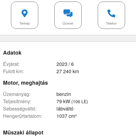
Térkép
Üzenet
Telefon
Adatok
évjárat:
2023 / 6
futott km:
27 240 km
Motor, meghajtás
üzemanyag:
benzin
teljesítmény:
79 kW
(106 LE)
sebességváltó:
lábváltó
hengerűrtartalom:
1037 cm³
Műszaki állapot