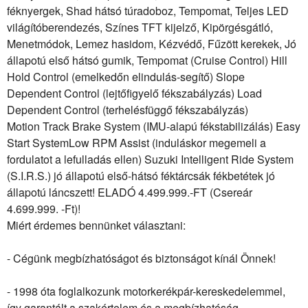
féknyergek, Shad hátsó túradoboz, Tempomat, Teljes LED
világítóberendezés, Színes TFT kijelző, Kipörgésgátló,
Menetmódok, Lemez hasidom, Kézvédő, Fűzött kerekek, Jó
állapotú első hátsó gumik, Tempomat (Cruise Control) Hill
Hold Control (emelkedőn elindulás-segítő) Slope
Dependent Control (lejtőfigyelő fékszabályzás) Load
Dependent Control (terhelésfüggő fékszabályzás)
Motion Track Brake System (IMU-alapú fékstabilizálás) Easy
Start SystemLow RPM Assist (induláskor megemeli a
fordulatot a lefulladás ellen) Suzuki Intelligent Ride System
(S.I.R.S.) jó állapotú első-hátsó féktárcsák fékbetétek jó
állapotú láncszett! ELADÓ 4.499.999.-FT (Csereár
4.699.999. -Ft)!
Miért érdemes bennünket választani:
- Cégünk megbízhatóságot és biztonságot kínál Önnek!
- 1998 óta foglalkozunk motorkerékpár-kereskedelemmel,
így garantált a szakértelem és a megbízhatóság.