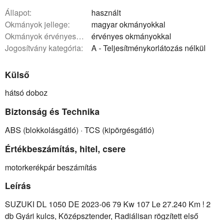
állapot:
használt
okmányok jellege:
magyar okmányokkal
okmányok érvényessége:
érvényes okmányokkal
Jogosítvány kategória:
A - Teljesítménykorlátozás nélkül
Külső
hátsó doboz
Biztonság és Technika
ABS (blokkolásgátló) · TCS (kipörgésgátló)
Értékbeszámítás, hitel, csere
motorkerékpár beszámítás
Leírás
SUZUKI DL 1050 DE 2023-06 79 Kw 107 Le 27.240 Km ! 2
db Gyári kulcs, Középsztender, Radiálisan rögzített első