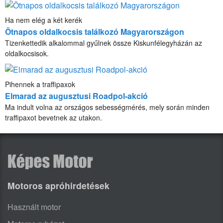
Ha nem elég a két kerék
Ötnapos oldalkocsis találkozó Magyarországon
Tizenkettedik alkalommal gyűlnek össze Kiskunfélegyházán az
oldalkocsisok.
Pihennek a traffipaxok
Elmarad az augusztusi Roadpol-akció
Ma indult volna az országos sebességmérés, mely során minden
traffipaxot bevetnek az utakon.
Motoros apróhirdetések
Használt motor