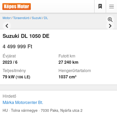
Motor
/
Túraendúró
/
Suzuki
/
DL
Suzuki DL 1050 DE
4 499 999 Ft
Évjárat
Futott km
2023 / 6
27 240 km
Teljesítmény
Hengerűrtartalom
79 kW
1037 cm³
(106 LE)
Hirdető
Márka Motorcenter Bt.
HU · Tolna vármegye · 7030 Paks,
Nyárfa utca 2