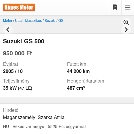
Motor
/
Utcai, klasszikus
/
Suzuki
/
GS
Suzuki GS 500
950 000 Ft
Évjárat
Futott km
2005 / 10
44 200 km
Teljesítmény
Hengerűrtartalom
35 kW
487 cm³
(47 LE)
Hirdető
Magánszemély: Szarka Attila
HU · Békés vármegye · 5525 Füzesgyarmat