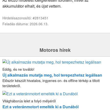
Az előző hirdetést ideiglenesen töröltem, mivel az
akkumulátor elhalt, és újat vettem.
Hirdetésazonosító: #2813451
Feladás dátuma: 2026.06.13.
Motoros hírek
Eddig, és ne tovább!
Új alkalmazás mutatja meg, hol terepezhetsz legálisan
Először készült hivatalos, ingyenes on- és offline térkép a tiltott
területekről.
Világháborús lelet a folyó mélyéről
Ezt a veteránmotort emelték ki a Dunából