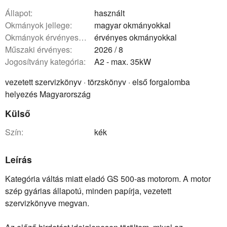
állapot:
használt
okmányok jellege:
magyar okmányokkal
okmányok érvényessége:
érvényes okmányokkal
műszaki érvényes:
2026 / 8
Jogosítvány kategória:
A2 - max. 35kW
vezetett szervizkönyv · törzskönyv · első forgalomba
helyezés Magyarország
Külső
szín:
kék
Leírás
Kategória váltás miatt eladó GS 500-as motorom. A motor
szép gyárias állapotú, minden papírja, vezetett
szervizkönyve megvan.