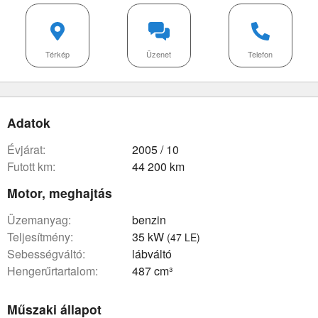
Térkép
Üzenet
Telefon
Adatok
évjárat:
2005 / 10
futott km:
44 200 km
Motor, meghajtás
üzemanyag:
benzin
teljesítmény:
35 kW
(47 LE)
sebességváltó:
lábváltó
hengerűrtartalom:
487 cm³
Műszaki állapot