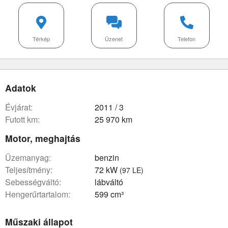
Térkép
Üzenet
Telefon
Adatok
évjárat:
2011 / 3
futott km:
25 970 km
Motor, meghajtás
üzemanyag:
benzin
teljesítmény:
72 kW
(97 LE)
sebességváltó:
lábváltó
hengerűrtartalom:
599 cm³
Műszaki állapot