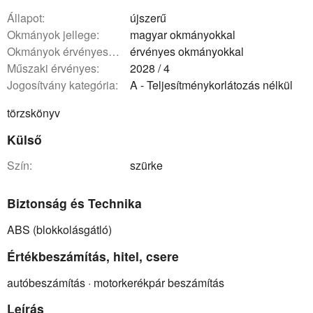
állapot:
újszerű
okmányok jellege:
magyar okmányokkal
okmányok érvényessége:
érvényes okmányokkal
műszaki érvényes:
2028 / 4
Jogosítvány kategória:
A - Teljesítménykorlátozás nélkül
törzskönyv
Külső
szín:
szürke
Biztonság és Technika
ABS (blokkolásgátló)
Értékbeszámítás, hitel, csere
autóbeszámítás · motorkerékpár beszámítás
Leírás