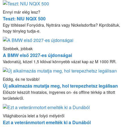
Ennyi már elég lesz?
Teszt: NIU NQiX 500
Egy töltéssel Fonyódra, Nyitrára vagy Nickelsdorfba? Kipróbáltuk,
hogy tényleg tudja-e.
Szebbek, jobbak
A BMW első 2027-es újdonságai
Vadonatúj, közel 1,5 kilóval könnyebb vázat kap az M 1000 RR.
Eddig, és ne tovább!
Új alkalmazás mutatja meg, hol terepezhetsz legálisan
Először készült hivatalos, ingyenes on- és offline térkép a tiltott
területekről.
Világháborús lelet a folyó mélyéről
Ezt a veteránmotort emelték ki a Dunából