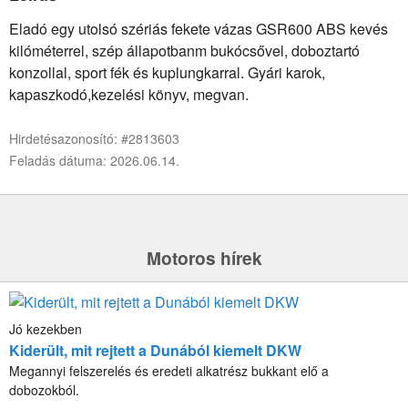
Eladó egy utolsó szériás fekete vázas GSR600 ABS kevés
kilóméterrel, szép állapotbanm bukócsővel, doboztartó
konzollal, sport fék és kuplungkarral. Gyári karok,
kapaszkodó,kezelési könyv, megvan.
Hirdetésazonosító: #2813603
Feladás dátuma: 2026.06.14.
Motoros hírek
Jó kezekben
Kiderült, mit rejtett a Dunából kiemelt DKW
Megannyi felszerelés és eredeti alkatrész bukkant elő a
dobozokból.