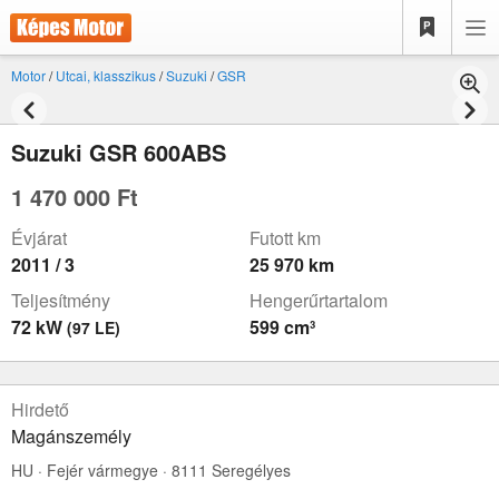
Motor
/
Utcai, klasszikus
/
Suzuki
/
GSR
Suzuki GSR 600ABS
1 470 000 Ft
Évjárat
Futott km
2011 / 3
25 970 km
Teljesítmény
Hengerűrtartalom
72 kW
599 cm³
(97 LE)
Hirdető
Magánszemély
HU · Fejér vármegye · 8111 Seregélyes