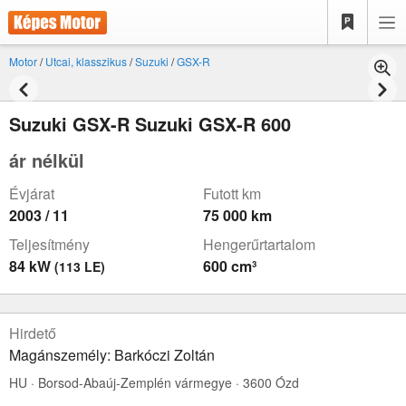
Motor
/
Utcai, klasszikus
/
Suzuki
/
GSX-R
Suzuki GSX-R Suzuki GSX-R 600
ár nélkül
Évjárat
Futott km
2003 / 11
75 000 km
Teljesítmény
Hengerűrtartalom
84 kW
600 cm³
(113 LE)
Hirdető
Magánszemély: Barkóczi Zoltán
HU · Borsod-Abaúj-Zemplén vármegye · 3600 Ózd