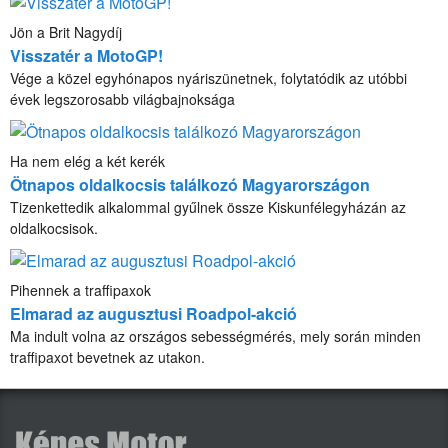
Jön a Brit Nagydíj
Visszatér a MotoGP!
Vége a közel egyhónapos nyáriszünetnek, folytatódik az utóbbi
évek legszorosabb világbajnoksága
Ha nem elég a két kerék
Ötnapos oldalkocsis találkozó Magyarországon
Tizenkettedik alkalommal gyűlnek össze Kiskunfélegyházán az
oldalkocsisok.
Pihennek a traffipaxok
Elmarad az augusztusi Roadpol-akció
Ma indult volna az országos sebességmérés, mely során minden
traffipaxot bevetnek az utakon.