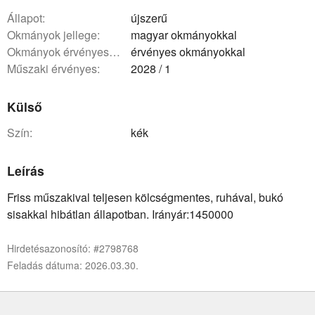
állapot:
újszerű
okmányok jellege:
magyar okmányokkal
okmányok érvényessége:
érvényes okmányokkal
műszaki érvényes:
2028 / 1
Külső
szín:
kék
Leírás
Friss műszakival teljesen kölcségmentes, ruhával, bukó
sisakkal hibátlan állapotban. Irányár:1450000
Hirdetésazonosító: #2798768
Feladás dátuma: 2026.03.30.