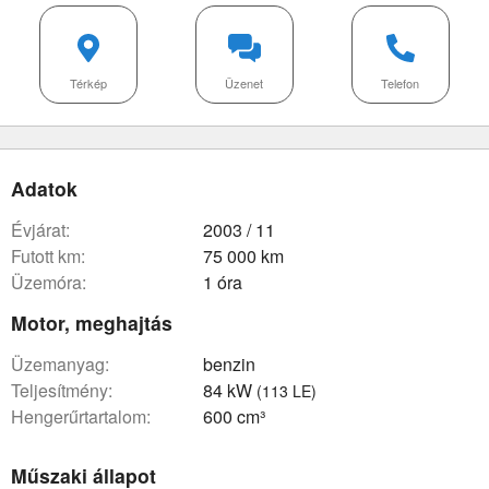
Térkép
Üzenet
Telefon
Adatok
évjárat:
2003 / 11
futott km:
75 000 km
üzemóra:
1 óra
Motor, meghajtás
üzemanyag:
benzin
teljesítmény:
84 kW
(113 LE)
hengerűrtartalom:
600 cm³
Műszaki állapot