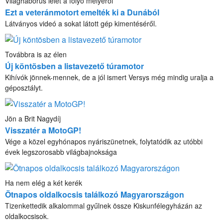
Világháborús lelet a folyó mélyéről
Ezt a veteránmotort emelték ki a Dunából
Látványos videó a sokat látott gép kimentéséről.
Továbbra is az élen
Új köntösben a listavezető túramotor
Kihívók jönnek-mennek, de a jól ismert Versys még mindig uralja a
géposztályt.
Jön a Brit Nagydíj
Visszatér a MotoGP!
Vége a közel egyhónapos nyáriszünetnek, folytatódik az utóbbi
évek legszorosabb világbajnoksága
Ha nem elég a két kerék
Ötnapos oldalkocsis találkozó Magyarországon
Tizenkettedik alkalommal gyűlnek össze Kiskunfélegyházán az
oldalkocsisok.