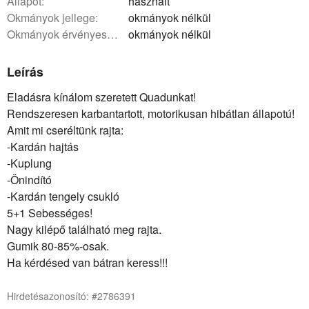
állapot:
használt
okmányok jellege:
okmányok nélkül
okmányok érvényessége:
okmányok nélkül
Leírás
Eladásra kínálom szeretett Quadunkat!
Rendszeresen karbantartott, motorikusan hibátlan állapotú!
Amit mi cseréltünk rajta:
-Kardán hajtás
-Kuplung
-Önindító
-Kardán tengely csukló
5+1 Sebességes!
Nagy kilépő található meg rajta.
Gumik 80-85%-osak.
Ha kérdésed van bátran keress!!!
Hirdetésazonosító: #2786391