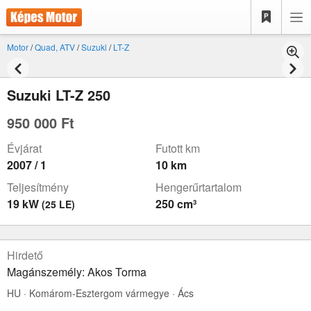
Motor
/
Quad, ATV
/
Suzuki
/
LT-Z
Suzuki LT-Z 250
950 000 Ft
Évjárat
Futott km
2007 / 1
10 km
Teljesítmény
Hengerűrtartalom
19 kW
250 cm³
(25 LE)
Hirdető
Magánszemély: Akos Torma
HU · Komárom-Esztergom vármegye · Ács