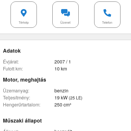
Térkép
Üzenet
Telefon
Adatok
évjárat:
2007 / 1
futott km:
10 km
Motor, meghajtás
üzemanyag:
benzin
teljesítmény:
19 kW
(25 LE)
hengerűrtartalom:
250 cm³
Műszaki állapot