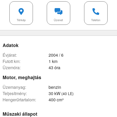
Térkép
Üzenet
Telefon
Adatok
évjárat:
2004 / 6
futott km:
1 km
üzemóra:
43 óra
Motor, meghajtás
üzemanyag:
benzin
teljesítmény:
30 kW
(40 LE)
hengerűrtartalom:
400 cm³
Műszaki állapot