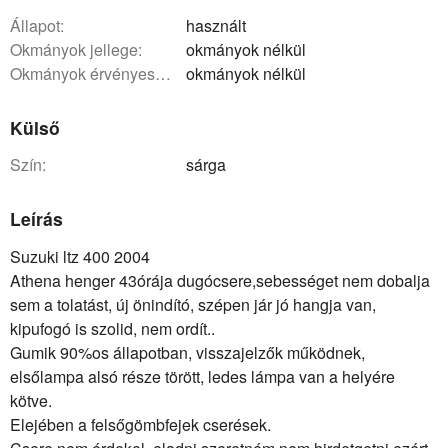
állapot:
használt
okmányok jellege:
okmányok nélkül
okmányok érvényessége:
okmányok nélkül
Külső
szín:
sárga
Leírás
Suzuki ltz 400 2004
Athena henger 43órája dugócsere,sebességet nem dobalja
sem a tolatást, új önindító, szépen jár jó hangja van,
kipufogó is szolid, nem ordít..
Gumik 90%os állapotban, visszajelzők működnek,
elsőlampa alsó része törött, ledes lámpa van a helyére
kötve.
Elejében a felsőgömbfejek cserések.