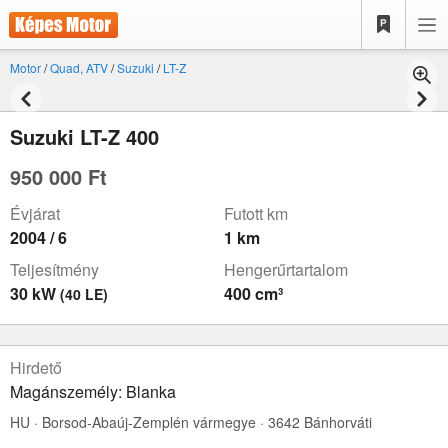
Motor
/
Quad, ATV
/
Suzuki
/
LT-Z
Suzuki LT-Z 400
950 000 Ft
Évjárat
Futott km
2004 / 6
1 km
Teljesítmény
Hengerűrtartalom
30 kW
400 cm³
(40 LE)
Hirdető
Magánszemély: Blanka
HU · Borsod-Abaúj-Zemplén vármegye · 3642 Bánhorváti