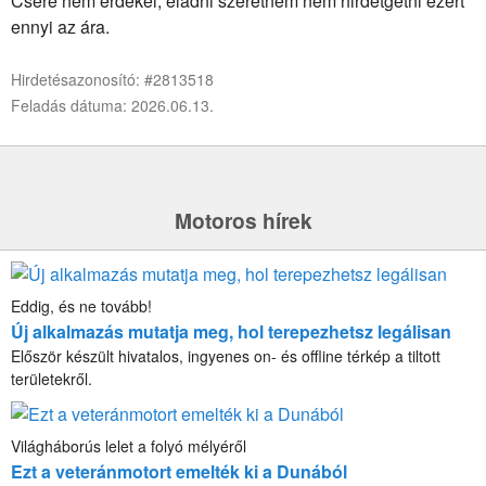
Csere nem érdekel, eladni szeretném nem hirdetgetni ezért
ennyi az ára.
Hirdetésazonosító: #2813518
Feladás dátuma: 2026.06.13.
Motoros hírek
Eddig, és ne tovább!
Új alkalmazás mutatja meg, hol terepezhetsz legálisan
Először készült hivatalos, ingyenes on- és offline térkép a tiltott
területekről.
Világháborús lelet a folyó mélyéről
Ezt a veteránmotort emelték ki a Dunából