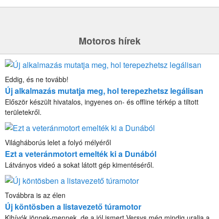
Motoros hírek
Eddig, és ne tovább!
Új alkalmazás mutatja meg, hol terepezhetsz legálisan
Először készült hivatalos, ingyenes on- és offline térkép a tiltott
területekről.
Világháborús lelet a folyó mélyéről
Ezt a veteránmotort emelték ki a Dunából
Látványos videó a sokat látott gép kimentéséről.
Továbbra is az élen
Új köntösben a listavezető túramotor
Kihívók jönnek-mennek, de a jól ismert Versys még mindig uralja a