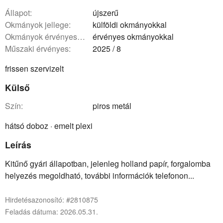
állapot:
újszerű
okmányok jellege:
külföldi okmányokkal
okmányok érvényessége:
érvényes okmányokkal
műszaki érvényes:
2025 / 8
frissen szervizelt
Külső
szín:
piros metál
hátsó doboz · emelt plexi
Leírás
Kitűnő gyári állapotban, jelenleg holland papír, forgalomba
helyezés megoldható, további információk telefonon...
Hirdetésazonosító: #2810875
Feladás dátuma: 2026.05.31.