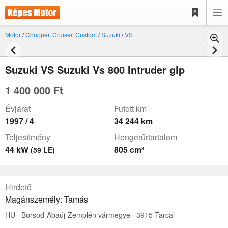
Motor
/
Chopper, Cruiser, Custom
/
Suzuki
/
VS
Suzuki VS Suzuki Vs 800 Intruder glp
1 400 000 Ft
Évjárat
Futott km
1997 / 4
34 244 km
Teljesítmény
Hengerűrtartalom
44 kW
805 cm³
(59 LE)
Hirdető
Magánszemély: Tamás
HU · Borsod-Abaúj-Zemplén vármegye · 3915 Tarcal