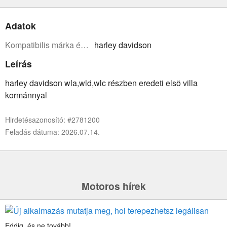
Adatok
Kompatibilis márka és modell:
harley davidson
Leírás
harley davidson wla,wld,wlc részben eredeti elsö villa
kormánnyal
Hirdetésazonosító: #2781200
Feladás dátuma: 2026.07.14.
Motoros hírek
Eddig, és ne tovább!