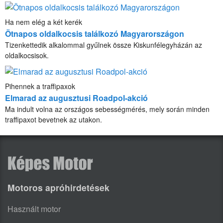
Ha nem elég a két kerék
Ötnapos oldalkocsis találkozó Magyarországon
Tizenkettedik alkalommal gyűlnek össze Kiskunfélegyházán az
oldalkocsisok.
Pihennek a traffipaxok
Elmarad az augusztusi Roadpol-akció
Ma indult volna az országos sebességmérés, mely során minden
traffipaxot bevetnek az utakon.
Motoros apróhirdetések
Használt motor