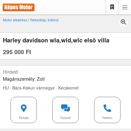
Motor alkatrész
/
Teleszkóp, futómű
Harley davidson wla,wld,wlc elsö villa
295 000 Ft
Hirdető
Magánszemély: Zoli
HU · Bács-Kiskun vármegye · Kecskemét
Térkép
Üzenet
Telefon