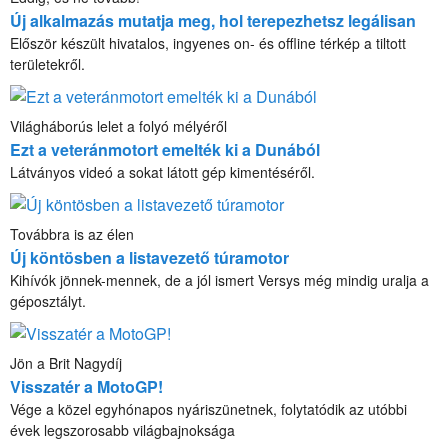
Új alkalmazás mutatja meg, hol terepezhetsz legálisan
Először készült hivatalos, ingyenes on- és offline térkép a tiltott
területekről.
Világháborús lelet a folyó mélyéről
Ezt a veteránmotort emelték ki a Dunából
Látványos videó a sokat látott gép kimentéséről.
Továbbra is az élen
Új köntösben a listavezető túramotor
Kihívók jönnek-mennek, de a jól ismert Versys még mindig uralja a
géposztályt.
Jön a Brit Nagydíj
Visszatér a MotoGP!
Vége a közel egyhónapos nyáriszünetnek, folytatódik az utóbbi
évek legszorosabb világbajnoksága