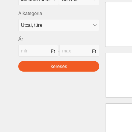
Alkategória
Ár
-
keresés