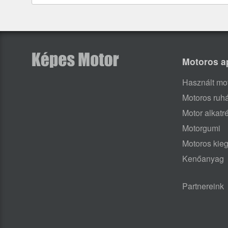
Motoros a
Használt mo
Motoros ruh
Motor alkatr
Motorgumi
Motoros kieg
Kenőanyag
Partnereink