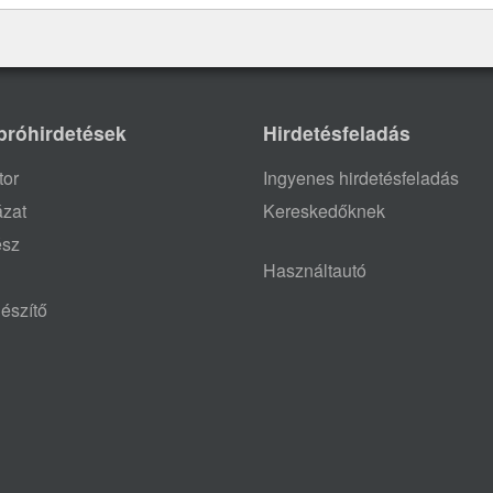
próhirdetések
Hirdetésfeladás
tor
Ingyenes hirdetésfeladás
ázat
Kereskedőknek
ész
Használtautó
észítő