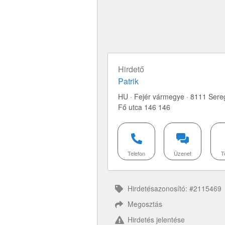
Hirdető
Patrik
HU · Fejér vármegye · 8111 Sere
Fő utca 146 146
Telefon
Üzenet
T
Hirdetésazonosító: #2115469
Megosztás
Hirdetés jelentése