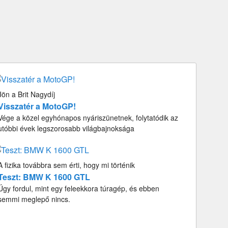
Jön a Brit Nagydíj
Visszatér a MotoGP!
Vége a közel egyhónapos nyáriszünetnek, folytatódik az
utóbbi évek legszorosabb világbajnoksága
A fizika továbbra sem érti, hogy mi történik
Teszt: BMW K 1600 GTL
Úgy fordul, mint egy feleekkora túragép, és ebben
semmi meglepő nincs.