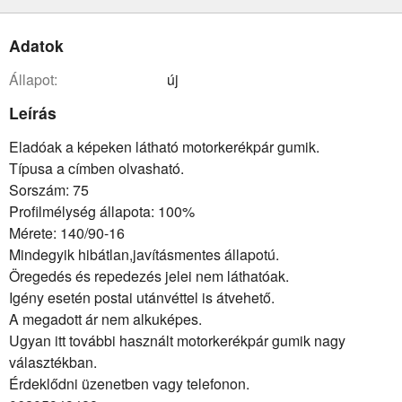
Adatok
állapot:
új
Leírás
Eladóak a képeken látható motorkerékpár gumik.
Típusa a címben olvasható.
Sorszám: 75
Profilmélység állapota: 100%
Mérete: 140/90-16
Mindegyik hibátlan,javításmentes állapotú.
Öregedés és repedezés jelei nem láthatóak.
Igény esetén postai utánvéttel is átvehető.
A megadott ár nem alkuképes.
Ugyan itt további használt motorkerékpár gumik nagy
választékban.
Érdeklődni üzenetben vagy telefonon.