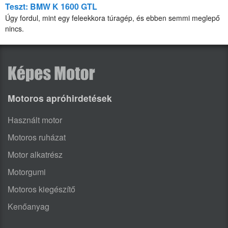
Teszt: BMW K 1600 GTL
Úgy fordul, mint egy feleekkora túragép, és ebben semmi meglepő
nincs.
Motoros apróhirdetések
Használt motor
Motoros ruházat
Motor alkatrész
Motorgumi
Motoros kiegészítő
Kenőanyag