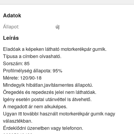
Adatok
állapot:
új
Leírás
Eladóak a képeken látható motorkerékpár gumik.
Típusa a címben olvasható.
Sorszám: 85
Profilmélység állapota: 95%
Mérete: 120/90-18
Mindegyik hibátlan,javításmentes állapotú.
Öregedés és repedezés jelei nem láthatóak.
Igény esetén postai utánvéttel is átvehető.
A megadott ár nem alkuképes.
Ugyan itt további használt motorkerékpár gumik nagy
választékban.
Érdeklődni üzenetben vagy telefonon.