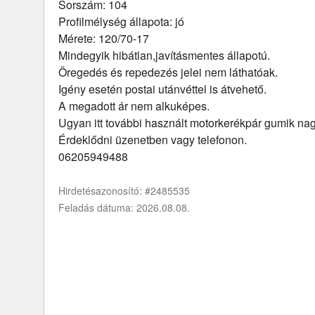
Sorszám: 104
Profilmélység állapota: jó
Mérete: 120/70-17
Mindegyik hibátlan,javításmentes állapotú.
Öregedés és repedezés jelei nem láthatóak.
Igény esetén postai utánvéttel is átvehető.
A megadott ár nem alkuképes.
Ugyan itt további használt motorkerékpár gumik na
Érdeklődni üzenetben vagy telefonon.
06205949488
Hirdetésazonosító: #2485535
Feladás dátuma: 2026.08.08.