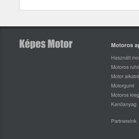
Motoros a
Használt mo
Motoros ruh
Motor alkatr
Motorgumi
Motoros kieg
Kenőanyag
Partnereink