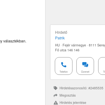
Hirdető
Patrik
gy választékban.
HU · Fejér vármegye · 8111 Sere
Fő utca 146 146
Telefon
Üzenet
T
Hirdetésazonosító: #2485535
Megosztás
Hirdetés jelentése