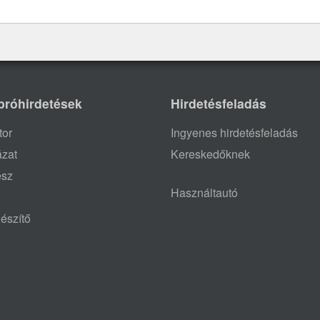
próhirdetések
Hirdetésfeladás
tor
Ingyenes hirdetésfeladás
ázat
Kereskedőknek
ész
Használtautó
észítő