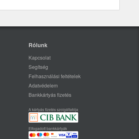
Rólunk
Kapcsolat
Segítség
Felhasználási feltételek
Adatvédelem
Bankkártyás fizetés
A kártyás fizetés szolgáltatója
Elfogadott bankkártyák