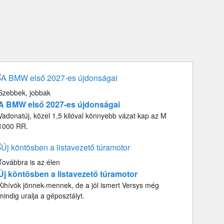
Szebbek, jobbak
A BMW első 2027-es újdonságai
Vadonatúj, közel 1,5 kilóval könnyebb vázat kap az M
1000 RR.
Továbbra is az élen
Új köntösben a listavezető túramotor
Kihívók jönnek-mennek, de a jól ismert Versys még
mindig uralja a géposztályt.