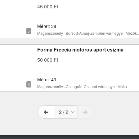
45 000 Ft
Méret: 38
Magánszemély · Borsod-Abaúj-Zempl
Forma Freccia motoros sport csizma
50 000 Ft
Méret: 43
Magánszemély · Csongrád-Csanád vármegye · Makó