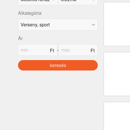
Alkategória
Ár
-
keresés