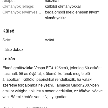
állapot:
használt
okmányok jellege:
külföldi okmányokkal
okmányok érvényessége:
forgalomból ideiglenesen kivont
okmányokkal
Külső
szín:
ezüst
hátsó doboz
Leírás
Eladó grafitszürke Vespa ET4 125cm3, jelenleg 50-esként
használt. 98 as évjárat, 4 ütemű. korának megfelelő
állapotban. Külföldi papírokkal rendelkezik, ha valaki
szeretné forgalomba helyezni. Talmácsi Gábor 2007-ben
amikor világbajnok lett a motort dedikálta, ez fóliával védve
van. Bármi kérdés van, hívj nyugodtan.