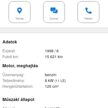
Térkép
Üzenet
Telefon
Adatok
évjárat:
1998 / 6
futott km:
15 621 km
Motor, meghajtás
üzemanyag:
benzin
teljesítmény:
8 kW
(11 LE)
hengerűrtartalom:
125 cm³
Műszaki állapot