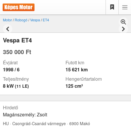
Motor
/
Robogó
/
Vespa
/
ET4
Vespa ET4
350 000 Ft
Évjárat
Futott km
1998 / 6
15 621 km
Teljesítmény
Hengerűrtartalom
8 kW
125 cm³
(11 LE)
Hirdető
Magánszemély: Zsolt
HU · Csongrád-Csanád vármegye · 6900 Makó