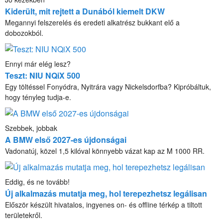
Kiderült, mit rejtett a Dunából kiemelt DKW
Megannyi felszerelés és eredeti alkatrész bukkant elő a
dobozokból.
Ennyi már elég lesz?
Teszt: NIU NQiX 500
Egy töltéssel Fonyódra, Nyitrára vagy Nickelsdorfba? Kipróbáltuk,
hogy tényleg tudja-e.
Szebbek, jobbak
A BMW első 2027-es újdonságai
Vadonatúj, közel 1,5 kilóval könnyebb vázat kap az M 1000 RR.
Eddig, és ne tovább!
Új alkalmazás mutatja meg, hol terepezhetsz legálisan
Először készült hivatalos, ingyenes on- és offline térkép a tiltott
területekről.