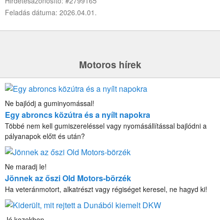
Hirdetésazonosító: #2799165
Feladás dátuma: 2026.04.01.
Motoros hírek
Ne bajlódj a guminyomással!
Egy abroncs közútra és a nyílt napokra
Többé nem kell gumiszereléssel vagy nyomásállítással bajlódni a
pályanapok előtt és után?
Ne maradj le!
Jönnek az őszi Old Motors-börzék
Ha veteránmotort, alkatrészt vagy régiséget keresel, ne hagyd ki!
Jó kezekben