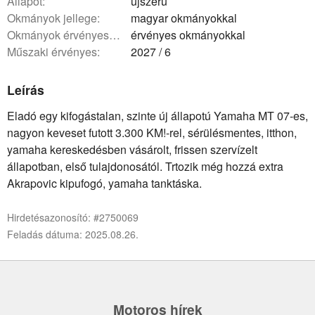
állapot:
újszerű
okmányok jellege:
magyar okmányokkal
okmányok érvényessége:
érvényes okmányokkal
műszaki érvényes:
2027 / 6
Leírás
Eladó egy kifogástalan, szinte új állapotú Yamaha MT 07-es,
nagyon keveset futott 3.300 KM!-rel, sérülésmentes, itthon,
yamaha kereskedésben vásárolt, frissen szervízelt
állapotban, első tulajdonosától. Trtozik még hozzá extra
Akrapovic kipufogó, yamaha tanktáska.
Hirdetésazonosító: #2750069
Feladás dátuma: 2025.08.26.
Motoros hírek