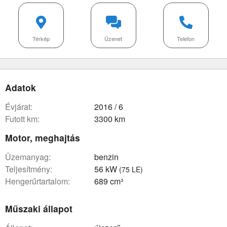
Térkép
Üzenet
Telefon
Adatok
évjárat:
2016 / 6
futott km:
3300 km
Motor, meghajtás
üzemanyag:
benzin
teljesítmény:
56 kW
(75 LE)
hengerűrtartalom:
689 cm³
Műszaki állapot