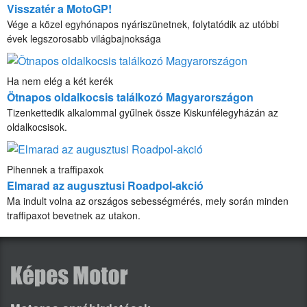
Visszatér a MotoGP!
Vége a közel egyhónapos nyáriszünetnek, folytatódik az utóbbi
évek legszorosabb világbajnoksága
Ha nem elég a két kerék
Ötnapos oldalkocsis találkozó Magyarországon
Tizenkettedik alkalommal gyűlnek össze Kiskunfélegyházán az
oldalkocsisok.
Pihennek a traffipaxok
Elmarad az augusztusi Roadpol-akció
Ma indult volna az országos sebességmérés, mely során minden
traffipaxot bevetnek az utakon.