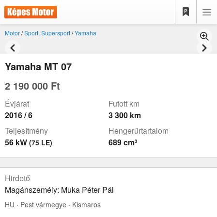
Motor
/
Sport, Supersport
/
Yamaha
Yamaha MT 07
2 190 000 Ft
Évjárat
Futott km
2016 / 6
3 300 km
Teljesítmény
Hengerűrtartalom
56 kW
689 cm³
(75 LE)
Hirdető
Magánszemély: Muka Péter Pál
HU · Pest vármegye · Kismaros