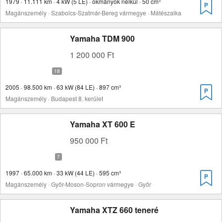
1979 · 11.111 km · 4 kW (5 LE) · okmányok nélkül · 50 cm³
Magánszemély · Szabolcs-Szatmár-Bereg vármegye · Mátészalka
Yamaha TDM 900
1 200 000 Ft
2005 · 98.500 km · 63 kW (84 LE) · 897 cm³
Magánszemély · Budapest 8. kerület
Yamaha XT 600 E
950 000 Ft
1997 · 65.000 km · 33 kW (44 LE) · 595 cm³
Magánszemély · Győr-Moson-Sopron vármegye · Győr
Yamaha XTZ 660 teneré