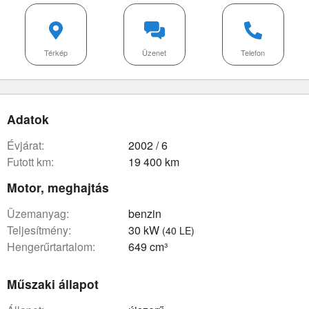
Térkép
Üzenet
Telefon
Adatok
évjárat:
2002 / 6
futott km:
19 400 km
Motor, meghajtás
üzemanyag:
benzin
teljesítmény:
30 kW
(40 LE)
hengerűrtartalom:
649 cm³
Műszaki állapot