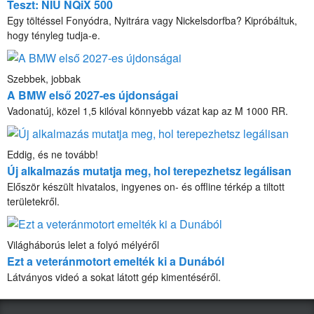
Teszt: NIU NQiX 500
Egy töltéssel Fonyódra, Nyitrára vagy Nickelsdorfba? Kipróbáltuk,
hogy tényleg tudja-e.
Szebbek, jobbak
A BMW első 2027-es újdonságai
Vadonatúj, közel 1,5 kilóval könnyebb vázat kap az M 1000 RR.
Eddig, és ne tovább!
Új alkalmazás mutatja meg, hol terepezhetsz legálisan
Először készült hivatalos, ingyenes on- és offline térkép a tiltott
területekről.
Világháborús lelet a folyó mélyéről
Ezt a veteránmotort emelték ki a Dunából
Látványos videó a sokat látott gép kimentéséről.