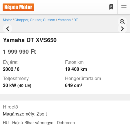
Motor
/
Chopper, Cruiser, Custom
/
Yamaha
/
DT
Yamaha DT XVS650
1 999 990 Ft
Évjárat
Futott km
2002 / 6
19 400 km
Teljesítmény
Hengerűrtartalom
30 kW
649 cm³
(40 LE)
Hirdető
Magánszemély: Zsolt
HU · Hajdú-Bihar vármegye · Debrecen