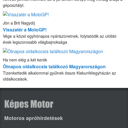
géposztályt.
Jön a Brit Nagydíj
Visszatér a MotoGP!
Vége a közel egyhónapos nyáriszünetnek, folytatódik az utóbbi
évek legszorosabb világbajnoksága
Ha nem elég a két kerék
Ötnapos oldalkocsis találkozó Magyarországon
Tizenkettedik alkalommal gyűlnek össze Kiskunfélegyházán az
oldalkocsisok.
Motoros apróhirdetések