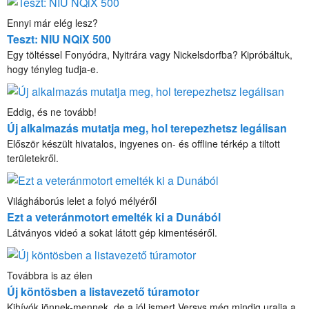
Ennyi már elég lesz?
Teszt: NIU NQiX 500
Egy töltéssel Fonyódra, Nyitrára vagy Nickelsdorfba? Kipróbáltuk,
hogy tényleg tudja-e.
Eddig, és ne tovább!
Új alkalmazás mutatja meg, hol terepezhetsz legálisan
Először készült hivatalos, ingyenes on- és offline térkép a tiltott
területekről.
Világháborús lelet a folyó mélyéről
Ezt a veteránmotort emelték ki a Dunából
Látványos videó a sokat látott gép kimentéséről.
Továbbra is az élen
Új köntösben a listavezető túramotor
Kihívók jönnek-mennek, de a jól ismert Versys még mindig uralja a