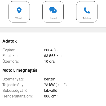
Térkép
Üzenet
Telefon
Adatok
évjárat:
2004 / 6
futott km:
63 565 km
üzemóra:
10 óra
Motor, meghajtás
üzemanyag:
benzin
teljesítmény:
73 kW
(98 LE)
sebességváltó:
lábváltó
hengerűrtartalom:
600 cm³