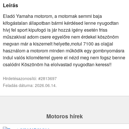
Leírás
Eladó Yamaha motorom, a motornak semmi baja
kifogástalan állapotban bármi kérdésed lenne nyugodtan
hívj fel sport kipufogó is jár hozzá igény esetén friss
műszakival adom csere egyelőre nem érdekel köszönöm
megvan már a kiszemelt helyette,motul 7100 as olajjal
használom a motorom minden működik egy gombnyomásra
indul valós kilométerrel gyere el nézd meg nem fogsz benne
csalódni Köszönöm ha elolvastad nyugodtan keress!!
Hirdetésazonosító: #2813697
Feladás dátuma: 2026.06.14.
Motoros hírek