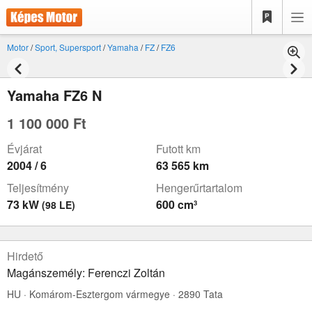
Motor
/
Sport, Supersport
/
Yamaha
/
FZ
/
FZ6
Yamaha FZ6 N
1 100 000 Ft
Évjárat
Futott km
2004 / 6
63 565 km
Teljesítmény
Hengerűrtartalom
73 kW
600 cm³
(98 LE)
Hirdető
Magánszemély: Ferenczi Zoltán
HU · Komárom-Esztergom vármegye · 2890 Tata