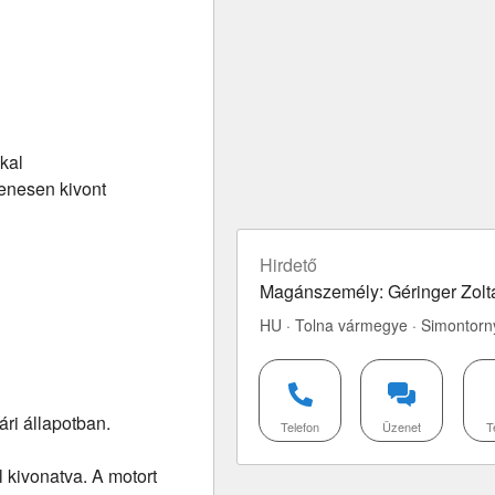
kal
lenesen kivont
Hirdető
Magánszemély: Géringer Zolt
HU · Tolna vármegye · Simontorn
ári állapotban.
Telefon
Üzenet
T
 kivonatva. A motort