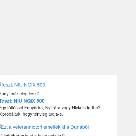
Ennyi már elég lesz?
Teszt: NIU NQiX 500
Egy töltéssel Fonyódra, Nyitrára vagy Nickelsdorfba?
Kipróbáltuk, hogy tényleg tudja-e.
Világháborús lelet a folyó mélyéről