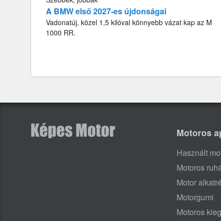
A BMW első 2027-es újdonságai
Vadonatúj, közel 1,5 kilóval könnyebb vázat kap az M
1000 RR.
Motoros a
Használt mo
Motoros ruh
Motor alkatr
Motorgumi
Motoros kieg