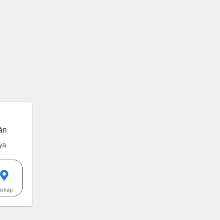
án
ya
érkép