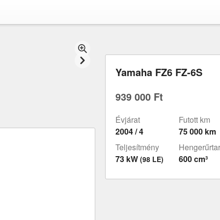
Yamaha FZ6 FZ-6S
939 000 Ft
Évjárat
Futott km
2004 / 4
75 000 km
Teljesítmény
Hengerűrta
73 kW
600 cm³
(98 LE)