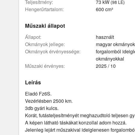
teljesítmény:
73 kW
(98 LE)
hengerűrtartalom:
600 cm³
Műszaki állapot
állapot:
használt
okmányok jellege:
magyar okmányok
okmányok érvényessége:
forgalomból ideig
okmányokkal
műszaki érvényes:
2025 / 10
Leírás
Eladó Fz6S.
Vezérlésben 2500 km.
3db gyári kulcs.
Korát, futásteljesítményét meghazudtoló teljesen gy
A képen látható táskákat konzollal adom hozzá.
Jelenleg lejárt műszakival ideiglenesen forgalomból