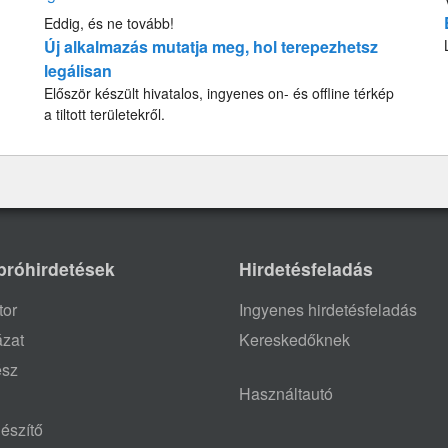
Eddig, és ne tovább!
Új alkalmazás mutatja meg, hol terepezhetsz
legálisan
Először készült hivatalos, ingyenes on- és offline térkép
a tiltott területekről.
próhirdetések
Hirdetésfeladás
tor
Ingyenes hirdetésfeladás
ázat
Kereskedőknek
ész
Használtautó
észítő