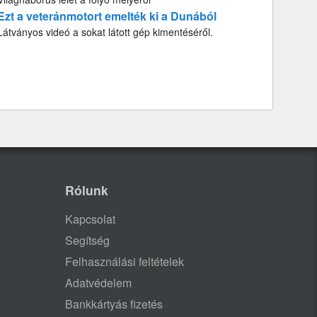
Ezt a veteránmotort emelték ki a Dunából
Látványos videó a sokat látott gép kimentéséről.
Rólunk
Kapcsolat
Segítség
Felhasználási feltételek
Adatvédelem
Bankkártyás fizetés