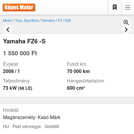
Motor
/
Túra, Sporttúra
/
Yamaha
/
FZ
/
FZ6
Yamaha FZ6 -S
1 550 000 Ft
Évjárat
Futott km
2008 / 1
70 000 km
Teljesítmény
Hengerűrtartalom
73 kW
600 cm³
(98 LE)
Hirdető
Magánszemély: Kasó Márk
HU · Pest vármegye · Gödöllő