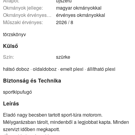
állapot:
újszerű
okmányok jellege:
magyar okmányokkal
okmányok érvényessége:
érvényes okmányokkal
műszaki érvényes:
2026 / 8
törzskönyv
Külső
szín:
szürke
hátsó doboz · oldaldoboz · emelt plexi · állítható plexi
Biztonság és Technika
sportkipufugó
Leírás
Eladó nagy becsben tartott sport-túra motorom.
Mélygarázsban tárolt, mindenből a legjobbat kapta. Minden
szervizt időben megkapott.