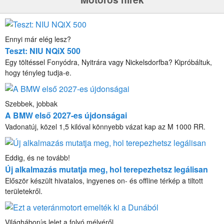
Ennyi már elég lesz?
Teszt: NIU NQiX 500
Egy töltéssel Fonyódra, Nyitrára vagy Nickelsdorfba? Kipróbáltuk,
hogy tényleg tudja-e.
Szebbek, jobbak
A BMW első 2027-es újdonságai
Vadonatúj, közel 1,5 kilóval könnyebb vázat kap az M 1000 RR.
Eddig, és ne tovább!
Új alkalmazás mutatja meg, hol terepezhetsz legálisan
Először készült hivatalos, ingyenes on- és offline térkép a tiltott
területekről.
Világháborús lelet a folyó mélyéről