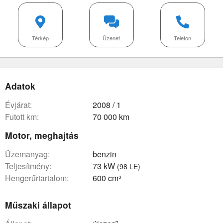
Térkép
Üzenet
Telefon
Adatok
évjárat:
2008 / 1
futott km:
70 000 km
Motor, meghajtás
üzemanyag:
benzin
teljesítmény:
73 kW
(98 LE)
hengerűrtartalom:
600 cm³
Műszaki állapot