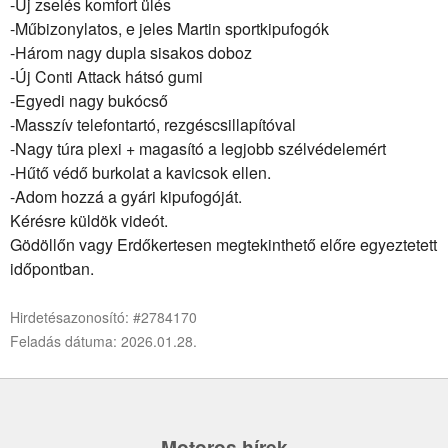
-Új zselés komfort ülés
-Műbizonylatos, e jeles Martin sportkipufogók
-Három nagy dupla sisakos doboz
-Új Conti Attack hátsó gumi
-Egyedi nagy bukócső
-Masszív telefontartó, rezgéscsillapítóval
-Nagy túra plexi + magasító a legjobb szélvédelemért
-Hűtő védő burkolat a kavicsok ellen.
-Adom hozzá a gyári kipufogóját.
Kérésre küldök videót.
Gödöllőn vagy Erdőkertesen megtekinthető előre egyeztetett
időpontban.
Hirdetésazonosító: #2784170
Feladás dátuma: 2026.01.28.
Motoros hírek