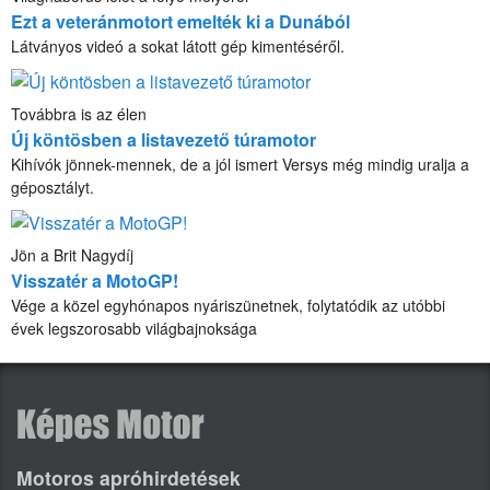
Ezt a veteránmotort emelték ki a Dunából
Látványos videó a sokat látott gép kimentéséről.
Továbbra is az élen
Új köntösben a listavezető túramotor
Kihívók jönnek-mennek, de a jól ismert Versys még mindig uralja a
géposztályt.
Jön a Brit Nagydíj
Visszatér a MotoGP!
Vége a közel egyhónapos nyáriszünetnek, folytatódik az utóbbi
évek legszorosabb világbajnoksága
Motoros apróhirdetések