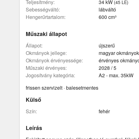
teljesítmény:
34 kW
(45 LE)
sebességváltó:
lábváltó
hengerűrtartalom:
600 cm³
Műszaki állapot
állapot:
újszerű
okmányok jellege:
magyar okmányok
okmányok érvényessége:
érvényes okmány
műszaki érvényes:
2028 / 5
Jogosítvány kategória:
A2 - max. 35kW
frissen szervizelt · balesetmentes
Külső
szín:
fehér
Leírás