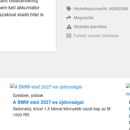
,lánc hibátlanokmúj
,nem kell akkumlátor
Hirdetésazonosító: #2805388
akival eladó,hitel is
Megosztás
Hirdetés jelentése
Feladó összes hirdetése
Szebbek, jobbak
A BMW első 2027-es újdonságai
Vadonatúj, közel 1,5 kilóval könnyebb vázat kap az M
1000 RR.