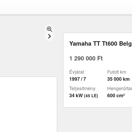
Yamaha TT Tt600 Belg
1 290 000 Ft
Évjárat
Futott km
1997 / 7
35 000 km
Teljesítmény
Hengerűrta
34 kW
600 cm³
(45 LE)