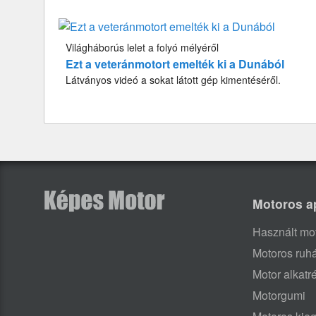
Világháborús lelet a folyó mélyéről
Ezt a veteránmotort emelték ki a Dunából
Látványos videó a sokat látott gép kimentéséről.
Motoros a
Használt mo
Motoros ruh
Motor alkatr
Motorgumi