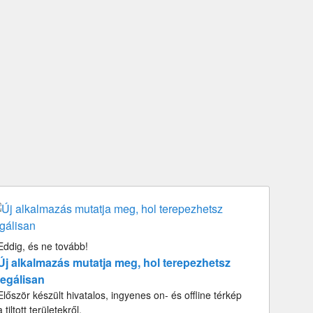
Eddig, és ne tovább!
Új alkalmazás mutatja meg, hol terepezhetsz
legálisan
Először készült hivatalos, ingyenes on- és offline térkép
a tiltott területekről.