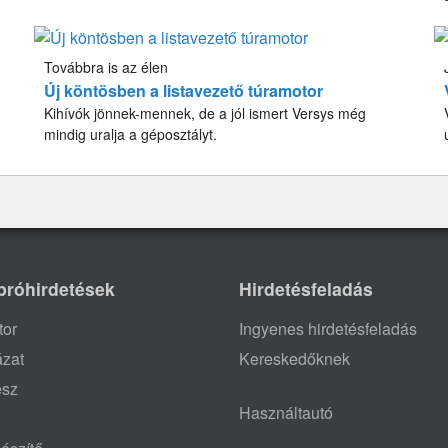
Továbbra is az élen
Új köntösben a listavezető túramotor
Kihívók jönnek-mennek, de a jól ismert Versys még
mindig uralja a géposztályt.
próhirdetések
Hirdetésfeladás
tor
Ingyenes hirdetésfeladás
ázat
Kereskedőknek
ész
Használtautó