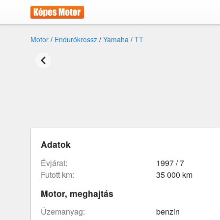
Motor
/
Endurókrossz
/
Yamaha
/
TT
Adatok
évjárat:
1997 / 7
futott km:
35 000 km
Motor, meghajtás
üzemanyag:
benzin