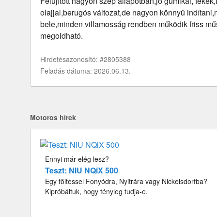
Felújított nagyon szép állapotban,jó gumikal, fékek
olajjal,berugós változat,de nagyon könnyű indítani
bele,minden villamosság rendben működik friss műsz
megoldható.
Hirdetésazonosító: #2805388
Feladás dátuma: 2026.06.13.
Motoros hírek
Ennyi már elég lesz?
Teszt: NIU NQiX 500
Egy töltéssel Fonyódra, Nyitrára vagy Nickelsdorfba?
Kipróbáltuk, hogy tényleg tudja-e.