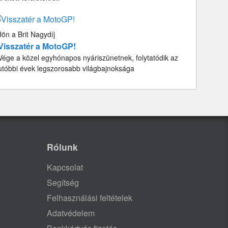
Jön a Brit Nagydíj
Visszatér a MotoGP!
Vége a közel egyhónapos nyáriszünetnek, folytatódik az
utóbbi évek legszorosabb világbajnoksága
Rólunk
Kapcsolat
Segítség
Felhasználási feltételek
Adatvédelem