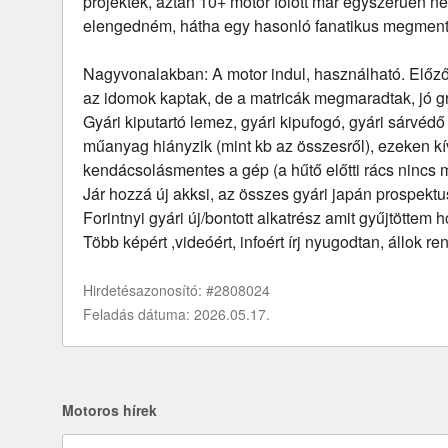
projektek, aztán 10+ motor fölött már egyszerűen ne
elengedném, hátha egy hasonló fanatikus megmen
Nagyvonalakban: A motor indul, használható. Előző 
az idomok kaptak, de a matricák megmaradtak, jó g
Gyári kiputartó lemez, gyári kipufogó, gyári sárvéd
műanyag hiányzik (mint kb az összesről), ezeken kí
kendácsolásmentes a gép (a hűtő előtti rács nincs má
Jár hozzá új akksi, az összes gyári japán prospekt
Forintnyi gyári új/bontott alkatrész amit gyűjtöttem h
Több képért ,videóért, infoért írj nyugodtan, állok r
Hirdetésazonosító: #2808024
Feladás dátuma: 2026.05.17.
Motoros hírek