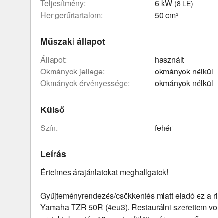
teljesítmény:
6 kW
(8 LE)
hengerűrtartalom:
50 cm³
Műszaki állapot
állapot:
használt
okmányok jellege:
okmányok nélkül
okmányok érvényessége:
okmányok nélkül
Külső
szín:
fehér
Leírás
Értelmes árajánlatokat meghallgatok!
Gyűjteményrendezés/csökkentés miatt eladó ez a ri
Yamaha TZR 50R (4eu3). Restaurálni szerettem voln