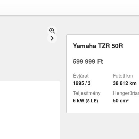
Yamaha TZR 50R
599 999 Ft
Évjárat
Futott km
1995 / 3
38 812 km
Teljesítmény
Hengerűrta
6 kW
50 cm³
(8 LE)