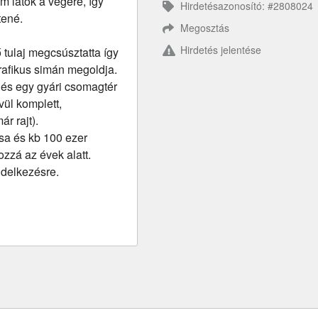
m látok a végére, így
Hirdetésazonosító: #2808024
tené.
Megosztás
Hirdetés jelentése
tulaj megcsúsztatta így
rafikus simán megoldja.
ő és egy gyári csomagtér
vül komplett,
r rajt).
usa és kb 100 ezer
ozzá az évek alatt.
endelkezésre.