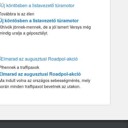
Továbbra is az élen
Új köntösben a listavezető túramotor
Kihívók jönnek-mennek, de a jól ismert Versys még
mindig uralja a géposztályt.
Pihennek a traffipaxok
Elmarad az augusztusi Roadpol-akció
Ma indult volna az országos sebességmérés, mely
során minden traffipaxot bevetnek az utakon.