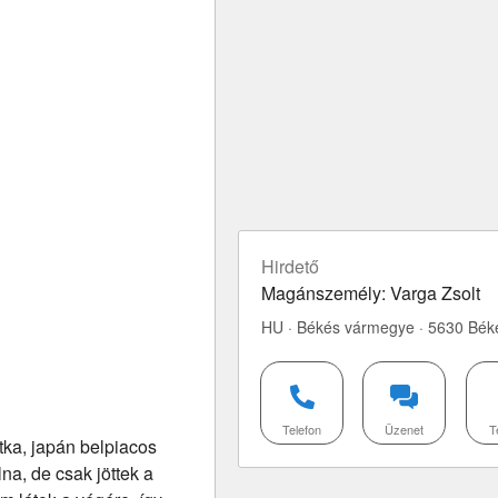
Hirdető
Magánszemély: Varga Zsolt
HU · Békés vármegye · 5630 Bék
Telefon
Üzenet
T
tka, japán belpiacos
a, de csak jöttek a