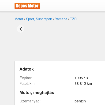
Motor
/
Sport, Supersport
/
Yamaha
/
TZR
Adatok
évjárat:
1995 / 3
futott km:
38 812 km
Motor, meghajtás
üzemanyag:
benzin