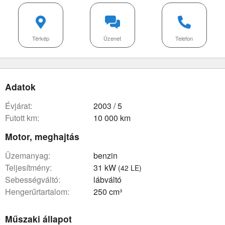
Térkép
Üzenet
Telefon
Adatok
évjárat:
2003 / 5
futott km:
10 000 km
Motor, meghajtás
üzemanyag:
benzin
teljesítmény:
31 kW
(42 LE)
sebességváltó:
lábváltó
hengerűrtartalom:
250 cm³
Műszaki állapot