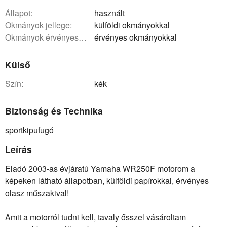
állapot:
használt
okmányok jellege:
külföldi okmányokkal
okmányok érvényessége:
érvényes okmányokkal
Külső
szín:
kék
Biztonság és Technika
sportkipufugó
Leírás
Eladó 2003-as évjáratú Yamaha WR250F motorom a
képeken látható állapotban, külföldi papírokkal, érvényes
olasz műszakival!
Amit a motorról tudni kell, tavaly ősszel vásároltam