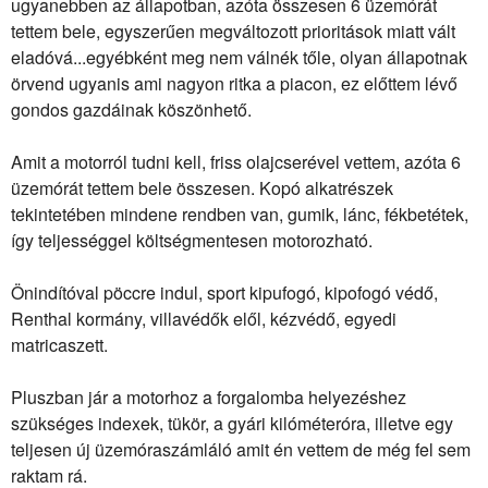
ugyanebben az állapotban, azóta összesen 6 üzemórát
tettem bele, egyszerűen megváltozott prioritások miatt vált
eladóvá...egyébként meg nem válnék tőle, olyan állapotnak
örvend ugyanis ami nagyon ritka a piacon, ez előttem lévő
gondos gazdáinak köszönhető.
Amit a motorról tudni kell, friss olajcserével vettem, azóta 6
üzemórát tettem bele összesen. Kopó alkatrészek
tekintetében mindene rendben van, gumik, lánc, fékbetétek,
így teljességgel költségmentesen motorozható.
Önindítóval pöccre indul, sport kipufogó, kipofogó védő,
Renthal kormány, villavédők elől, kézvédő, egyedi
matricaszett.
Pluszban jár a motorhoz a forgalomba helyezéshez
szükséges indexek, tükör, a gyári kilóméteróra, illetve egy
teljesen új üzemóraszámláló amit én vettem de még fel sem
raktam rá.