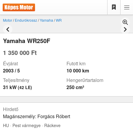
Motor
/
Endurókrossz
/
Yamaha
/
WR
Yamaha WR250F
1 350 000 Ft
Évjárat
Futott km
2003 / 5
10 000 km
Teljesítmény
Hengerűrtartalom
31 kW
250 cm³
(42 LE)
Hirdető
Magánszemély: Forgács Róbert
HU · Pest vármegye · Ráckeve