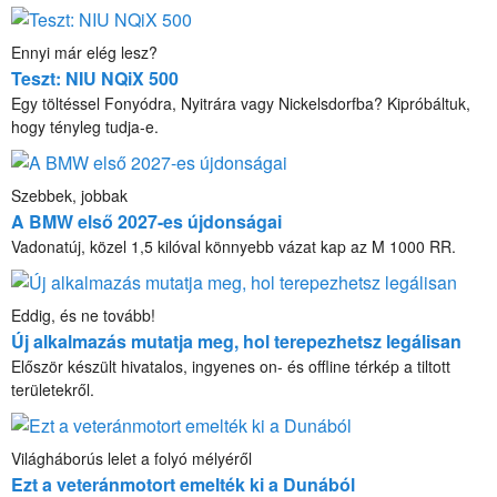
Ennyi már elég lesz?
Teszt: NIU NQiX 500
Egy töltéssel Fonyódra, Nyitrára vagy Nickelsdorfba? Kipróbáltuk,
hogy tényleg tudja-e.
Szebbek, jobbak
A BMW első 2027-es újdonságai
Vadonatúj, közel 1,5 kilóval könnyebb vázat kap az M 1000 RR.
Eddig, és ne tovább!
Új alkalmazás mutatja meg, hol terepezhetsz legálisan
Először készült hivatalos, ingyenes on- és offline térkép a tiltott
területekről.
Világháborús lelet a folyó mélyéről
Ezt a veteránmotort emelték ki a Dunából