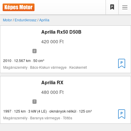
Motor
/
Endurókrossz
/
Aprilia
Aprilia Rx50 D50B
420 000 Ft
2010 · 12.567 km · 50 cm³
Magánszemély · Bács-Kiskun vármegye · Kecskemét
Aprilia RX
480 000 Ft
1997 · 125 km · 3 kW (4 LE) · okmányok nélkül · 125 cm³
Magánszemély · Baranya vármegye · Töttös