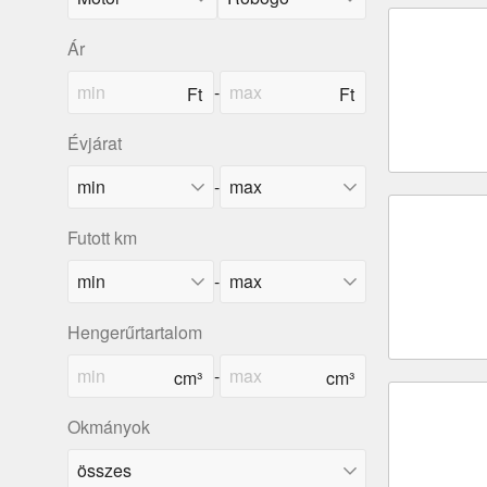
Ár
-
Évjárat
-
Futott km
-
Hengerűrtartalom
-
Okmányok