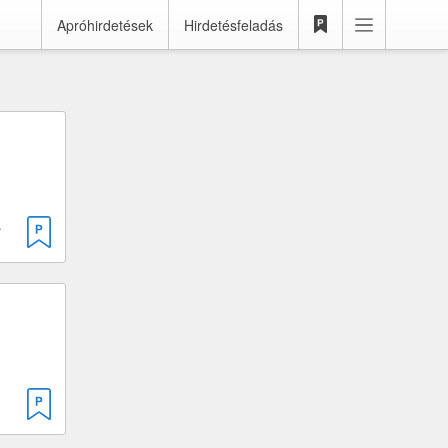
Apróhirdetések
Hirdetésfeladás
· 100 cm³