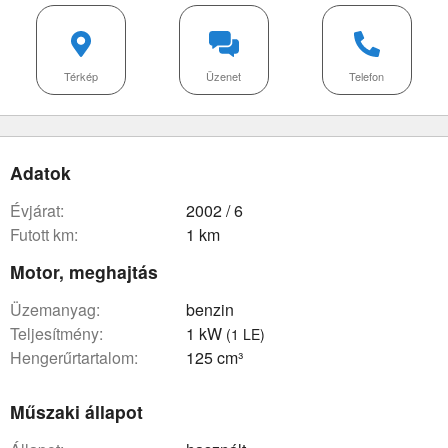
Térkép
Üzenet
Telefon
Adatok
évjárat:
2002 / 6
futott km:
1 km
Motor, meghajtás
üzemanyag:
benzin
teljesítmény:
1 kW
(1 LE)
hengerűrtartalom:
125 cm³
Műszaki állapot