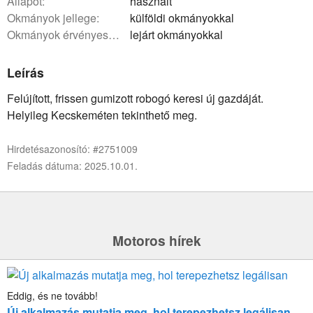
állapot:
használt
okmányok jellege:
külföldi okmányokkal
okmányok érvényessége:
lejárt okmányokkal
Leírás
Felújított, frissen gumizott robogó keresi új gazdáját.
Helyileg Kecskeméten tekinthető meg.
Hirdetésazonosító: #2751009
Feladás dátuma: 2025.10.01.
Motoros hírek
Eddig, és ne tovább!
Új alkalmazás mutatja meg, hol terepezhetsz legálisan