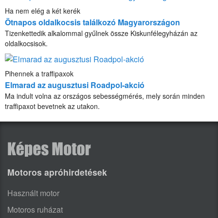
Ha nem elég a két kerék
Ötnapos oldalkocsis találkozó Magyarországon
Tizenkettedik alkalommal gyűlnek össze Kiskunfélegyházán az
oldalkocsisok.
Pihennek a traffipaxok
Elmarad az augusztusi Roadpol-akció
Ma indult volna az országos sebességmérés, mely során minden
traffipaxot bevetnek az utakon.
Motoros apróhirdetések
Használt motor
Motoros ruházat