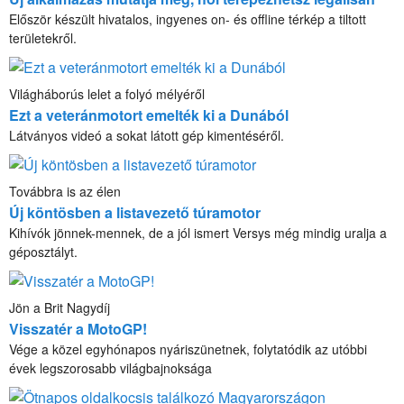
Először készült hivatalos, ingyenes on- és offline térkép a tiltott
területekről.
Világháborús lelet a folyó mélyéről
Ezt a veteránmotort emelték ki a Dunából
Látványos videó a sokat látott gép kimentéséről.
Továbbra is az élen
Új köntösben a listavezető túramotor
Kihívók jönnek-mennek, de a jól ismert Versys még mindig uralja a
géposztályt.
Jön a Brit Nagydíj
Visszatér a MotoGP!
Vége a közel egyhónapos nyáriszünetnek, folytatódik az utóbbi
évek legszorosabb világbajnoksága