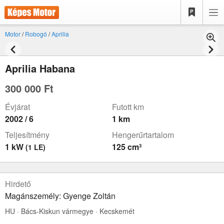
Motor
/
Robogó
/
Aprilia
Aprilia Habana
300 000 Ft
Évjárat
Futott km
2002 / 6
1 km
Teljesítmény
Hengerűrtartalom
1 kW
125 cm³
(1 LE)
Hirdető
Magánszemély: Gyenge Zoltán
HU · Bács-Kiskun vármegye · Kecskemét