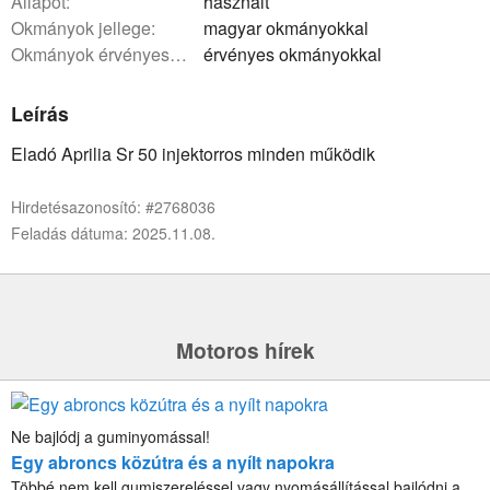
állapot:
használt
okmányok jellege:
magyar okmányokkal
okmányok érvényessége:
érvényes okmányokkal
Leírás
Eladó Aprilia Sr 50 injektorros minden működik
Hirdetésazonosító: #2768036
Feladás dátuma: 2025.11.08.
Motoros hírek
Ne bajlódj a guminyomással!
Egy abroncs közútra és a nyílt napokra
Többé nem kell gumiszereléssel vagy nyomásállítással bajlódni a