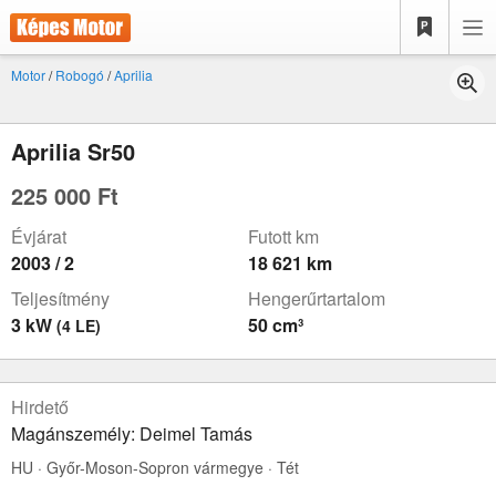
Motor
/
Robogó
/
Aprilia
Aprilia Sr50
225 000 Ft
Évjárat
Futott km
2003 / 2
18 621 km
Teljesítmény
Hengerűrtartalom
3 kW
50 cm³
(4 LE)
Hirdető
Magánszemély: Deimel Tamás
HU · Győr-Moson-Sopron vármegye · Tét