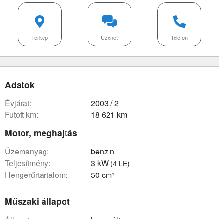
Térkép
Üzenet
Telefon
Adatok
évjárat:
2003 / 2
futott km:
18 621 km
Motor, meghajtás
üzemanyag:
benzin
teljesítmény:
3 kW
(4 LE)
hengerűrtartalom:
50 cm³
Műszaki állapot