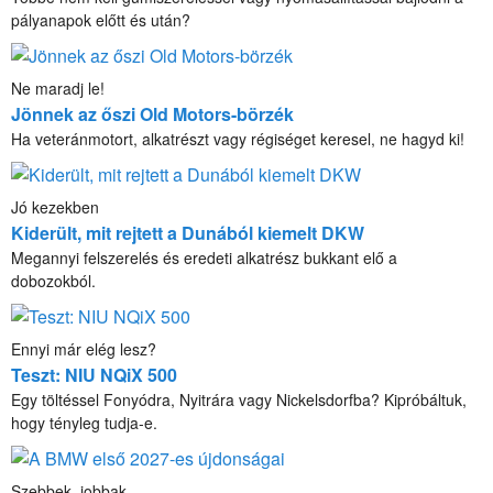
pályanapok előtt és után?
Ne maradj le!
Jönnek az őszi Old Motors-börzék
Ha veteránmotort, alkatrészt vagy régiséget keresel, ne hagyd ki!
Jó kezekben
Kiderült, mit rejtett a Dunából kiemelt DKW
Megannyi felszerelés és eredeti alkatrész bukkant elő a
dobozokból.
Ennyi már elég lesz?
Teszt: NIU NQiX 500
Egy töltéssel Fonyódra, Nyitrára vagy Nickelsdorfba? Kipróbáltuk,
hogy tényleg tudja-e.
Szebbek, jobbak