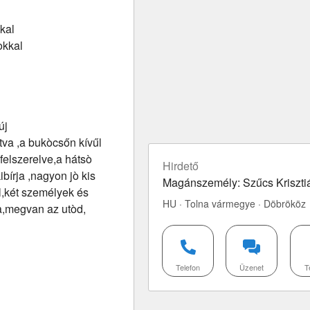
kal
okkal
új
ítva ,a bukòcsőn kívűl
 felszerelve,a hátsò
Hirdető
írja ,nagyon jò kis
Magánszemély: Szűcs Kriszti
l,két személyek és
HU · Tolna vármegye · Döbrököz
a,megvan az utòd,
Telefon
Üzenet
T