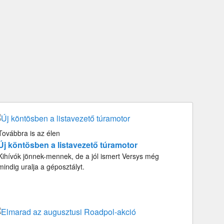
Továbbra is az élen
Új köntösben a listavezető túramotor
Kihívók jönnek-mennek, de a jól ismert Versys még
mindig uralja a géposztályt.