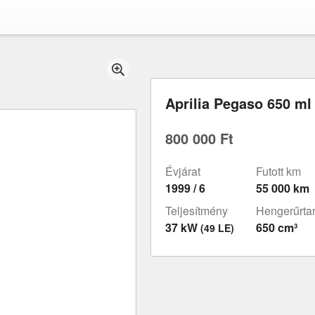
Aprilia Pegaso 650 ml
800 000 Ft
Évjárat
Futott km
1999 / 6
55 000 km
Teljesítmény
Hengerűrta
37 kW
650 cm³
(49 LE)