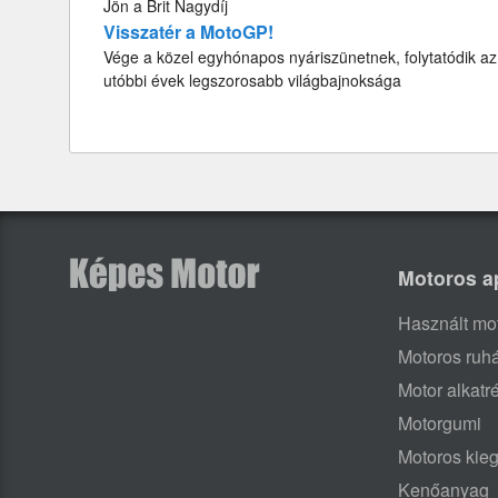
Jön a Brit Nagydíj
Visszatér a MotoGP!
Vége a közel egyhónapos nyáriszünetnek, folytatódik az
utóbbi évek legszorosabb világbajnoksága
Motoros a
Használt mo
Motoros ruh
Motor alkatr
Motorgumi
Motoros kieg
Kenőanyag