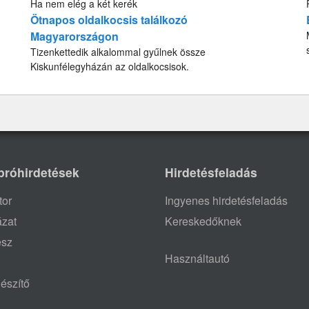
Ha nem elég a két kerék
Ötnapos oldalkocsis találkozó
Magyarországon
Tizenkettedik alkalommal gyűlnek össze
Kiskunfélegyházán az oldalkocsisok.
próhirdetések
Hirdetésfeladás
tor
Ingyenes hirdetésfeladás
ázat
Kereskedőknek
ész
Használtautó
észítő