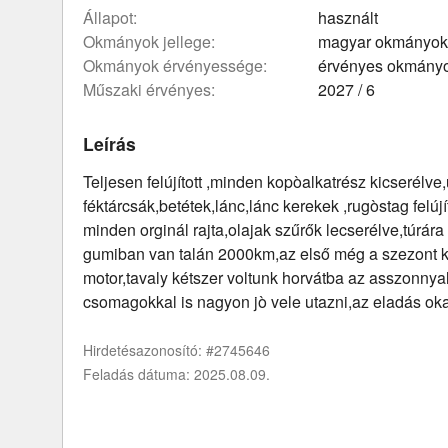
állapot:
használt
okmányok jellege:
magyar okmányok
okmányok érvényessége:
érvényes okmány
műszaki érvényes:
2027 / 6
Leírás
Teljesen felújított ,minden kopòalkatrész kicserélve,
féktárcsák,betétek,lánc,lánc kerekek ,rugòstag felúj
minden orginál rajta,olajak szűrők lecserélve,túrára
gumiban van talán 2000km,az első még a szezont kib
motor,tavaly kétszer voltunk horvátba az asszonnya
csomagokkal is nagyon jò vele utazni,az eladás ok
Hirdetésazonosító: #2745646
Feladás dátuma: 2025.08.09.