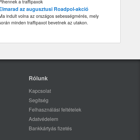
Pihennek a traffipaxok
Elmarad az augusztusi Roadpol-akció
Ma indult volna az országos sebességmérés, mely
során minden traffipaxot bevetnek az utakon.
Rólunk
Kapcsolat
Segítség
Felhasználási feltételek
Adatvédelem
Bankkártyás fizetés