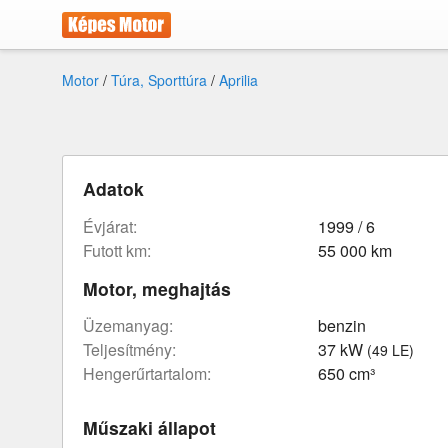
Motor
/
Túra, Sporttúra
/
Aprilia
Adatok
évjárat:
1999 / 6
futott km:
55 000 km
Motor, meghajtás
üzemanyag:
benzin
teljesítmény:
37 kW
(49 LE)
hengerűrtartalom:
650 cm³
Műszaki állapot