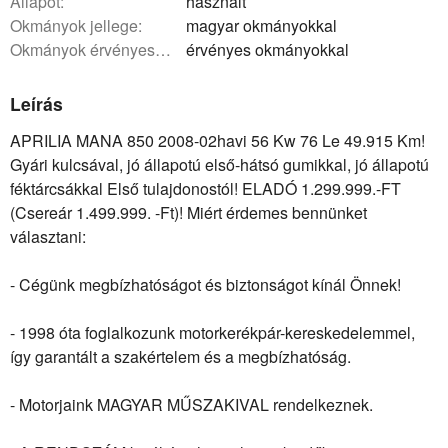
állapot:
használt
okmányok jellege:
magyar okmányokkal
okmányok érvényessége:
érvényes okmányokkal
Leírás
APRILIA MANA 850 2008-02havi 56 Kw 76 Le 49.915 Km!
Gyári kulcsával, jó állapotú első-hátsó gumikkal, jó állapotú
féktárcsákkal Első tulajdonostól! ELADÓ 1.299.999.-FT
(Csereár 1.499.999. -Ft)! Miért érdemes bennünket
választani:
- Cégünk megbízhatóságot és biztonságot kínál Önnek!
- 1998 óta foglalkozunk motorkerékpár-kereskedelemmel,
így garantált a szakértelem és a megbízhatóság.
- Motorjaink MAGYAR MŰSZAKIVAL rendelkeznek.