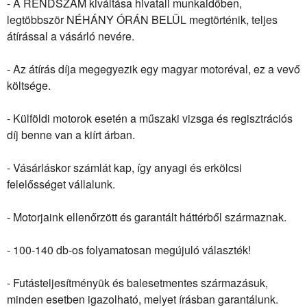
- A RENDSZÁM kiváltása hivatali munkaidőben,
legtöbbször NÉHÁNY ÓRÁN BELÜL megtörténik, teljes
átírással a vásárló nevére.
- Az átírás díja megegyezik egy magyar motoréval, ez a vevő
költsége.
- Külföldi motorok esetén a műszaki vizsga és regisztrációs
díj benne van a kiírt árban.
- Vásárláskor számlát kap, így anyagi és erkölcsi
felelősséget vállalunk.
- Motorjaink ellenőrzött és garantált háttérből származnak.
- 100-140 db-os folyamatosan megújuló választék!
- Futásteljesítményük és balesetmentes származásuk,
minden esetben igazolható, melyet írásban garantálunk.