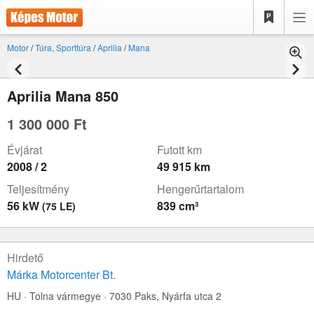
Motor
/
Túra, Sporttúra
/
Aprilia
/
Mana
Aprilia Mana 850
1 300 000 Ft
Évjárat
Futott km
2008 / 2
49 915 km
Teljesítmény
Hengerűrtartalom
56 kW
839 cm³
(75 LE)
Hirdető
Márka Motorcenter Bt.
HU · Tolna vármegye · 7030 Paks,
Nyárfa utca 2