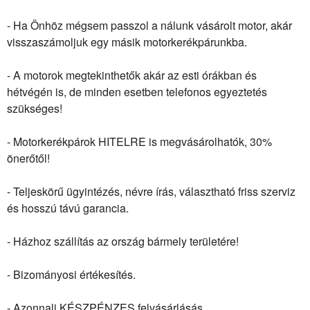
- Ha Önhöz mégsem passzol a nálunk vásárolt motor, akár
visszaszámoljuk egy másik motorkerékpárunkba.
- A motorok megtekinthetők akár az esti órákban és
hétvégén is, de minden esetben telefonos egyeztetés
szükséges!
- Motorkerékpárok HITELRE is megvásárolhatók, 30%
önerőtől!
- Teljeskörű ügyintézés, névre írás, választható friss szerviz
és hosszú távú garancia.
- Házhoz szállítás az ország bármely területére!
- Bizományosi értékesítés.
- Azonnali KÉSZPÉNZES felvásárlásás.