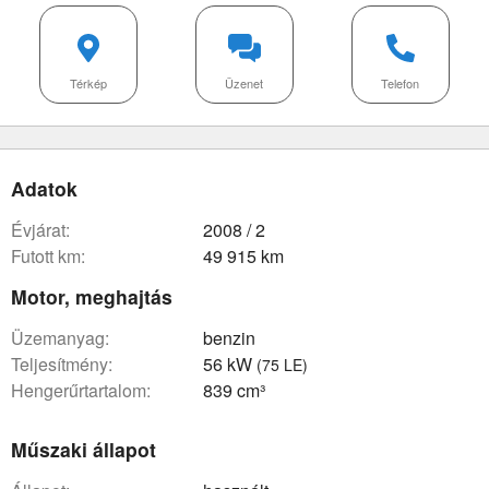
Térkép
Üzenet
Telefon
Adatok
évjárat:
2008 / 2
futott km:
49 915 km
Motor, meghajtás
üzemanyag:
benzin
teljesítmény:
56 kW
(75 LE)
hengerűrtartalom:
839 cm³
Műszaki állapot