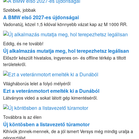
Szebbek, jobbak
A BMW első 2027-es újdonságai
Vadonatúj, közel 1,5 kilóval könnyebb vázat kap az M 1000 RR.
Eddig, és ne tovább!
Új alkalmazás mutatja meg, hol terepezhetsz legálisan
Először készült hivatalos, ingyenes on- és offline térkép a tiltott
területekről.
Világháborús lelet a folyó mélyéről
Ezt a veteránmotort emelték ki a Dunából
Látványos videó a sokat látott gép kimentéséről.
Továbbra is az élen
Új köntösben a listavezető túramotor
Kihívók jönnek-mennek, de a jól ismert Versys még mindig uralja a
géposztályt.