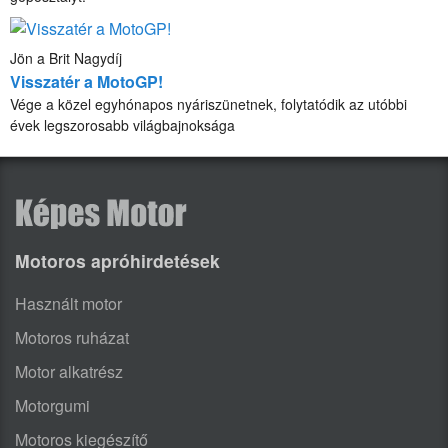
Jön a Brit Nagydíj
Visszatér a MotoGP!
Vége a közel egyhónapos nyáriszünetnek, folytatódik az utóbbi
évek legszorosabb világbajnoksága
Motoros apróhirdetések
Használt motor
Motoros ruházat
Motor alkatrész
Motorgumi
Motoros kiegészítő