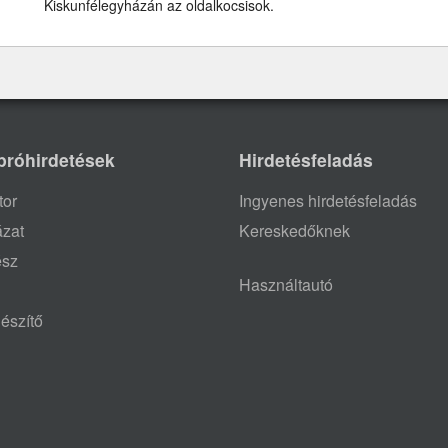
Kiskunfélegyházán az oldalkocsisok.
próhirdetések
Hirdetésfeladás
tor
Ingyenes hirdetésfeladás
ázat
Kereskedőknek
ész
Használtautó
észítő