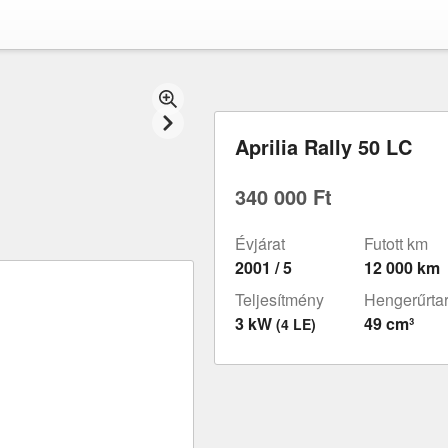
Aprilia Rally 50 LC
340 000 Ft
Évjárat
Futott km
2001 / 5
12 000 km
Teljesítmény
Hengerűrta
3 kW
49 cm³
(4 LE)