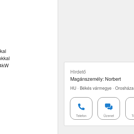
kal
okkal
 4kW
Hirdető
Magánszemély: Norbert
HU · Békés vármegye · Orosháza
Telefon
Üzenet
T