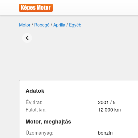
Motor
/
Robogó
/
Aprilia
/
Egyéb
Adatok
évjárat:
2001 / 5
futott km:
12 000 km
Motor, meghajtás
üzemanyag:
benzin