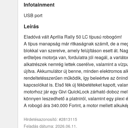
Infotainment
USB port
Leírás
Eladóvá vált Aprilia Rally 50 LC típusú robogóm!
A típus manapság már ritkaságnak számít, de a meg
blokkal van szerelve, amely felújításon esett át. N
erőteljes motorja van, fordulatra jól reagál, a variáto
alkatrészek nemrég lettek cserélve, valamint a vízp
újítva. Akkumulátor új benne, minden elektromos al
rendeltetésszerűen működik, így beleértve az önindít
kapcsolókat is. Első fék új fékbetéteket kapott, valam
motorhoz jár egy Givi QuickLock zárható doboz mel
könnyen leszedhető a platniról, valamint egy plexi és
A robogó ára 340.000 Forint, a motor mellett alkuk
Hirdetésazonosító: #2813115
Feladás dátuma: 2026.06.11.