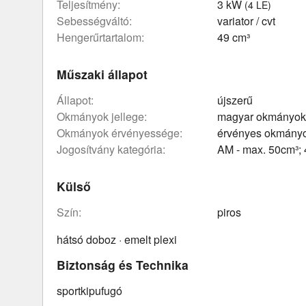
teljesítmény:
3 kW
(4 LE)
sebességváltó:
variator / cvt
hengerűrtartalom:
49 cm³
Műszaki állapot
állapot:
újszerű
okmányok jellege:
magyar okmányok
okmányok érvényessége:
érvényes okmány
Jogosítvány kategória:
AM - max. 50cm³;
Külső
szín:
piros
hátsó doboz · emelt plexi
Biztonság és Technika
sportkipufugó