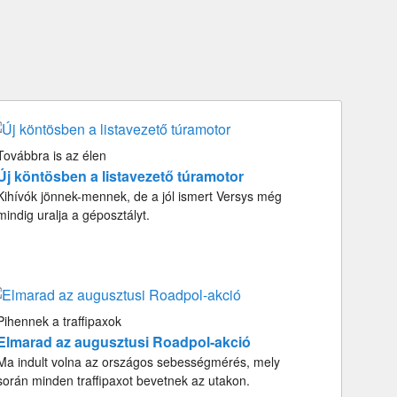
Továbbra is az élen
Új köntösben a listavezető túramotor
Kihívók jönnek-mennek, de a jól ismert Versys még
mindig uralja a géposztályt.
Pihennek a traffipaxok
Elmarad az augusztusi Roadpol-akció
Ma indult volna az országos sebességmérés, mely
során minden traffipaxot bevetnek az utakon.