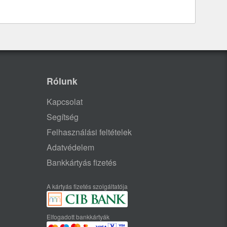
Rólunk
Kapcsolat
Segítség
Felhasználási feltételek
Adatvédelem
Bankkártyás fizetés
A kártyás fizetés szolgáltatója
Elfogadott bankkártyák