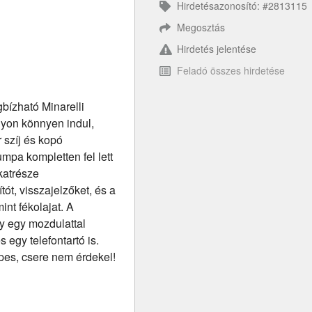
Hirdetésazonosító: #2813115
Megosztás
Hirdetés jelentése
Feladó összes hirdetése
bízható Minarelli
agyon könnyen indul,
r szíj és kopó
umpa kompletten fel lett
katrésze
ót, visszajelzőket, és a
int fékolajat. A
y egy mozdulattal
 egy telefontartó is.
épes, csere nem érdekel!