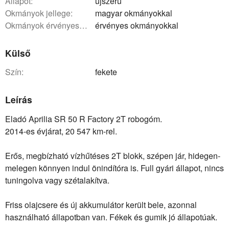
állapot:
újszerű
okmányok jellege:
magyar okmányokkal
okmányok érvényessége:
érvényes okmányokkal
Külső
szín:
fekete
Leírás
Eladó Aprilia SR 50 R Factory 2T robogóm.
2014-es évjárat, 20 547 km-rel.
Erős, megbízható vízhűtéses 2T blokk, szépen jár, hidegen-
melegen könnyen indul önindítóra is. Full gyári állapot, nincs
tuningolva vagy szétalakítva.
Friss olajcsere és új akkumulátor került bele, azonnal
használható állapotban van. Fékek és gumik jó állapotúak.