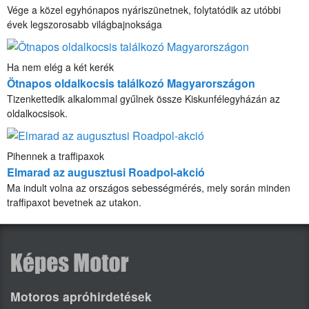
Vége a közel egyhónapos nyáriszünetnek, folytatódik az utóbbi
évek legszorosabb világbajnoksága
Ha nem elég a két kerék
Ötnapos oldalkocsis találkozó Magyarországon
Tizenkettedik alkalommal gyűlnek össze Kiskunfélegyházán az
oldalkocsisok.
Pihennek a traffipaxok
Elmarad az augusztusi Roadpol-akció
Ma indult volna az országos sebességmérés, mely során minden
traffipaxot bevetnek az utakon.
Motoros apróhirdetések