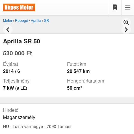
Motor
/
Robogó
/
Aprilia
/
SR
Aprilia SR 50
530 000 Ft
Évjárat
Futott km
2014 / 6
20 547 km
Teljesítmény
Hengerűrtartalom
7 kW
50 cm³
(9 LE)
Hirdető
Magánszemély
HU · Tolna vármegye · 7090 Tamási