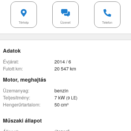
Térkép
Üzenet
Telefon
Adatok
évjárat:
2014 / 6
futott km:
20 547 km
Motor, meghajtás
üzemanyag:
benzin
teljesítmény:
7 kW
(9 LE)
hengerűrtartalom:
50 cm³
Műszaki állapot