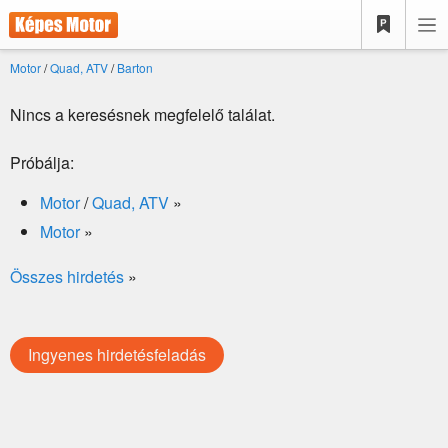
Motor
/
Quad, ATV
/
Barton
Nincs a keresésnek megfelelő találat.
Próbálja:
Motor
/
Quad, ATV
»
Motor
»
Összes hirdetés
»
Ingyenes hirdetésfeladás