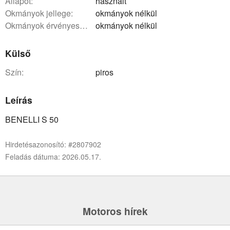
állapot:
használt
okmányok jellege:
okmányok nélkül
okmányok érvényessége:
okmányok nélkül
Külső
szín:
piros
Leírás
BENELLI S 50
Hirdetésazonosító: #2807902
Feladás dátuma: 2026.05.17.
Motoros hírek