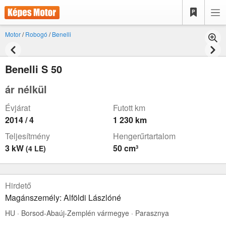
Motor
/
Robogó
/
Benelli
Benelli S 50
ár nélkül
Évjárat
Futott km
2014 / 4
1 230 km
Teljesítmény
Hengerűrtartalom
3 kW
50 cm³
(4 LE)
Hirdető
Magánszemély: Alföldi Lászlóné
HU · Borsod-Abaúj-Zemplén vármegye · Parasznya