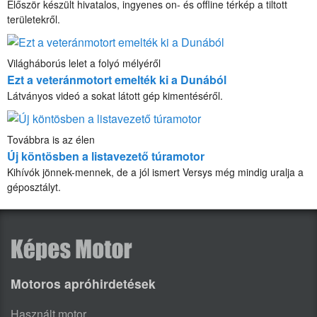
Először készült hivatalos, ingyenes on- és offline térkép a tiltott
területekről.
Világháborús lelet a folyó mélyéről
Ezt a veteránmotort emelték ki a Dunából
Látványos videó a sokat látott gép kimentéséről.
Továbbra is az élen
Új köntösben a listavezető túramotor
Kihívók jönnek-mennek, de a jól ismert Versys még mindig uralja a
géposztályt.
Motoros apróhirdetések
Használt motor