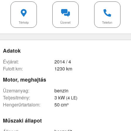
Térkép
Üzenet
Telefon
Adatok
évjárat:
2014 / 4
futott km:
1230 km
Motor, meghajtás
üzemanyag:
benzin
teljesítmény:
3 kW
(4 LE)
hengerűrtartalom:
50 cm³
Műszaki állapot