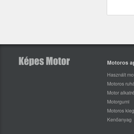
Motoros a
Használt mo
Motoros ruh
Motor alkatr
Motorgumi
Motoros kieg
Kenőanyag