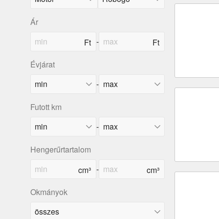
Ár
-
Évjárat
-
Futott km
-
Hengerűrtartalom
-
Okmányok