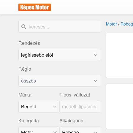
Motor
/
Robog
Rendezés
Régió
összes
Márka
Típus, változat
Benelli
Kategória
Alkategória