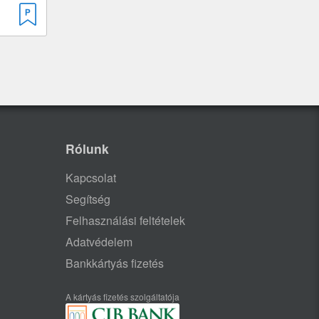
Rólunk
Kapcsolat
Segítség
Felhasználási feltételek
Adatvédelem
Bankkártyás fizetés
A kártyás fizetés szolgáltatója