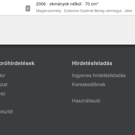
2006 · okmányok nélkül · 70 cm³
Magánszemély · Szabolcs-Szatmár-Bereg vármegye · Jéke
próhirdetések
Hirdetésfeladás
tor
Ingyenes hirdetésfeladás
ázat
Kereskedőknek
ész
Használtautó
észítő