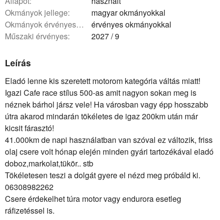
állapot:
használt
okmányok jellege:
magyar okmányokkal
okmányok érvényessége:
érvényes okmányokkal
műszaki érvényes:
2027 / 9
Leírás
Eladó lenne kis szeretett motorom kategória váltás miatt!
Igazi Cafe race stílus 500-as amit nagyon sokan meg is
néznek bárhol jársz vele! Ha városban vagy épp hosszabb
útra akarod mindarán tökéletes de igaz 200km után már
kicsit fárasztó!
41.000km de napi használatban van szóval ez változik, friss
olaj csere volt hónap elején minden gyári tartozékával eladó
doboz,markolat,tükör.. stb
Tökéletesen teszi a dolgát gyere el nézd meg próbáld ki.
06308982262
Csere érdekelhet túra motor vagy endurora esetleg
ráfizetéssel is.