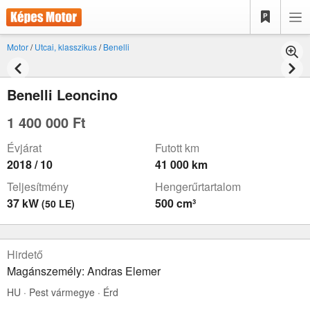
Motor
/
Utcai, klasszikus
/
Benelli
Benelli Leoncino
1 400 000 Ft
Évjárat
Futott km
2018 / 10
41 000 km
Teljesítmény
Hengerűrtartalom
37 kW
500 cm³
(50 LE)
Hirdető
Magánszemély: Andras Elemer
HU · Pest vármegye · Érd