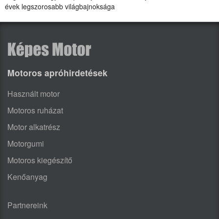
évek legszorosabb világbajnoksága
Motoros apróhirdetések
Használt motor
Motoros ruházat
Motor alkatrész
Motorgumi
Motoros kiegészítő
Kenőanyag
Partnereink