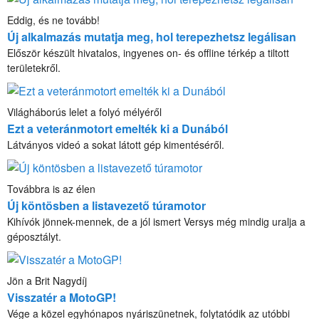
Eddig, és ne tovább!
Új alkalmazás mutatja meg, hol terepezhetsz legálisan
Először készült hivatalos, ingyenes on- és offline térkép a tiltott
területekről.
Világháborús lelet a folyó mélyéről
Ezt a veteránmotort emelték ki a Dunából
Látványos videó a sokat látott gép kimentéséről.
Továbbra is az élen
Új köntösben a listavezető túramotor
Kihívók jönnek-mennek, de a jól ismert Versys még mindig uralja a
géposztályt.
Jön a Brit Nagydíj
Visszatér a MotoGP!
Vége a közel egyhónapos nyáriszünetnek, folytatódik az utóbbi