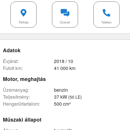
Térkép
Üzenet
Telefon
Adatok
évjárat:
2018 / 10
futott km:
41 000 km
Motor, meghajtás
üzemanyag:
benzin
teljesítmény:
37 kW
(50 LE)
hengerűrtartalom:
500 cm³
Műszaki állapot