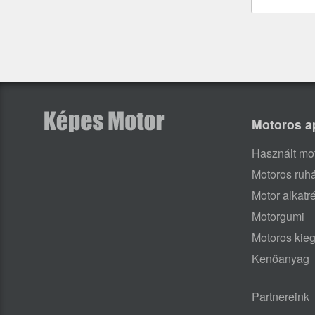
Motoros a
Használt mo
Motoros ruh
Motor alkatr
Motorgumi
Motoros kieg
Kenőanyag
Partnereink