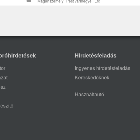
Magánszemély · Pest vármegye · Érd
próhirdetések
Hirdetésfeladás
tor
Ingyenes hirdetésfeladás
ázat
Kereskedőknek
ész
Használtautó
észítő