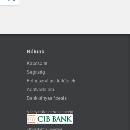
Rólunk
Kapcsolat
Segítség
Felhasználási feltételek
Adatvédelem
Bankkártyás fizetés
A kártyás fizetés szolgáltatója
Elfogadott bankkártyák