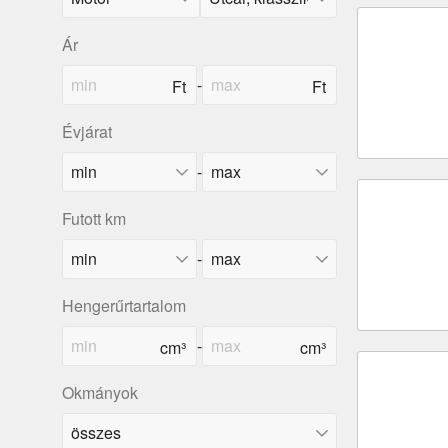
Ár
-
Évjárat
-
Futott km
-
Hengerűrtartalom
-
Okmányok