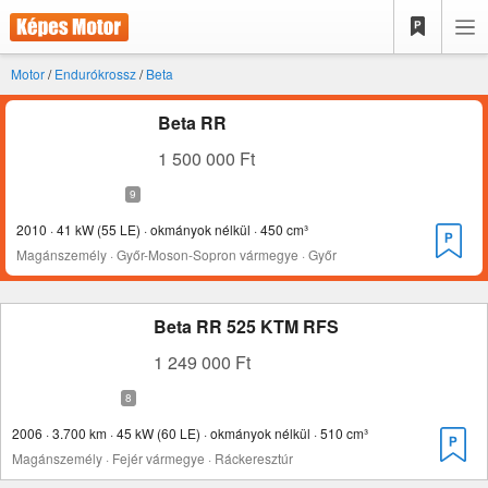
Motor
/
Endurókrossz
/
Beta
Beta RR
1 500 000 Ft
2010 · 41 kW (55 LE) · okmányok nélkül · 450 cm³
Magánszemély · Győr-Moson-Sopron vármegye · Győr
Beta RR 525 KTM RFS
1 249 000 Ft
2006 · 3.700 km · 45 kW (60 LE) · okmányok nélkül · 510 cm³
Magánszemély · Fejér vármegye · Ráckeresztúr