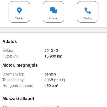
Térkép
Üzenet
Telefon
Adatok
évjárat:
2010 / 2
futott km:
15 900 km
Motor, meghajtás
üzemanyag:
benzin
teljesítmény:
8 kW
(11 LE)
hengerűrtartalom:
450 cm³
Műszaki állapot