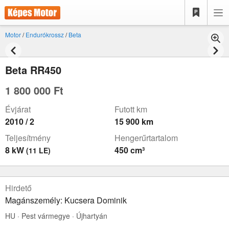
Motor
/
Endurókrossz
/
Beta
Beta RR450
1 800 000 Ft
Évjárat
Futott km
2010 / 2
15 900 km
Teljesítmény
Hengerűrtartalom
8 kW
450 cm³
(11 LE)
Hirdető
Magánszemély: Kucsera Dominik
HU · Pest vármegye · Újhartyán