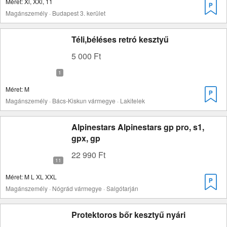
Méret: Xl, XXl, 11
Magánszemély · Budapest 3. kerület
Téli,béléses retró kesztyű
5 000 Ft
Méret: M
Magánszemély · Bács-Kiskun vármegye · Lakitelek
Alpinestars Alpinestars gp pro, s1,
gpx, gp
22 990 Ft
Méret: M L XL XXL
Magánszemély · Nógrád vármegye · Salgótarján
Protektoros bőr kesztyű nyári