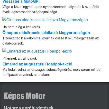
Visszatér a MotoGP!
Vége a közel egyhónapos nyáriszünetnek, folytatódik az utóbbi
évek legszorosabb világbajnoksága
Ha nem elég a két kerék
Ötnapos oldalkocsis találkozó Magyarországon
Tizenkettedik alkalommal gyűlnek össze Kiskunfélegyházán az
oldalkocsisok.
Pihennek a traffipaxok
Elmarad az augusztusi Roadpol-akció
Ma indult volna az országos sebességmérés, mely során minden
traffipaxot bevetnek az utakon.
Motoros apróhirdetések